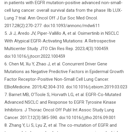
in patients with EGFR mutation-positive advanced non-small-
cell lung cancer: overall survival data from the phase IIb LUX-
Lung 7 trial. Ann Oncol Off J Eur Soc Med Oncol.
2017;28(2):270-277. doi:10.1093/annonc/mdw611
5. Ji J, Aredo JV, Piper-Vallillo A, et al. Osimertinib in NSCLC
With Atypical EGFR-Activating Mutations: A Retrospective
Multicenter Study. JTO Clin Res Rep. 2023;4(3):100459.
doi:10.1016/j.jtocrr.2022.100459
6. Chen M, Xu Y, Zhao J, et al. Concurrent Driver Gene
Mutations as Negative Predictive Factors in Epidermal Growth
Factor Receptor-Positive Non-Small Cell Lung Cancer.
EBioMedicine. 2019;42:304-310. doi:10.1016/j.ebiom.2019.03.023
7. Barnet MB, O’Toole S, Horvath LG, et al. EGFR-Co-Mutated
Advanced NSCLC and Response to EGFR Tyrosine Kinase
Inhibitors. J Thorac Oncol Off Publ Int Assoc Study Lung
Cancer. 2017;12(3):585-590. doi:10.1016/j.jtho.2016.09.001
8. Zhang Y, Li S, Lyu Z, et al. The co-mutation of EGFR and