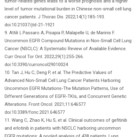
tumor-related genes leads to a worse prognosis and a higher
level of tumor mutational burden in Chinese non-small cell lung
cancer patients. J Thorac Dis. 2022;14(1):185-193.
doi:10.21037/jtd-21-1921
9. Attili I, Passaro A, Pisapia P, Malapelle U, de Marinis F.
Uncommon EGFR Compound Mutations in Non-Small Cell Lung
Cancer (NSCLC): A Systematic Review of Available Evidence.
Curr Oncol Tor Ont. 2022;29(1):255-266.
doi:10.3390/curroncol29010024
10. Tan J, Hu C, Deng P, et al. The Predictive Values of
Advanced Non-Small Cell Lung Cancer Patients Harboring
Uncommon EGFR Mutations-The Mutation Patterns, Use of
Different Generations of EGFR-TKIs, and Concurrent Genetic
Alterations. Front Oncol. 2021;11:646577.
doi:10.3389/fonc.2021.646577
11. Wang C, Zhao K, Hu S, et al. Clinical outcomes of gefitinib
and erlotinib in patients with NSCLC harboring uncommon
EGFR mutations: A pooled analysis of 438 patients. Lung