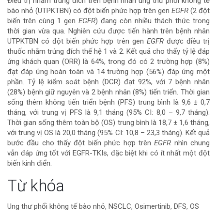
Điều trị nhắm trúng đích trên bệnh nhân ung thư phổi không tế
bào nhỏ (UTPKTBN) có đột biến phức hợp trên gen
EGFR
(2 đột
chính
biến trên cùng 1 gen
EGFR
) đang còn nhiều thách thức trong
thời gian vừa qua. Nghiên cứu được tiến hành trên bệnh nhân
của
UTPKTBN có đột biến phức hợp trên gen
EGFR
được điều trị
thuốc nhắm trúng đích thế hệ 1 và 2. Kết quả cho thấy tỷ lệ đáp
bài
ứng khách quan (ORR) là 64%, trong đó có 2 trường hợp (8%)
đạt đáp ứng hoàn toàn và 14 trường hợp (56%) đáp ứng một
viết
phần. Tỷ lệ kiểm soát bệnh (DCR) đạt 92%, với 7 bệnh nhân
(28%) bệnh giữ nguyên và 2 bệnh nhân (8%) tiến triển. Thời gian
sống thêm không tiến triển bệnh (PFS) trung bình là 9,6 ± 0,7
tháng, với trung vị PFS là 9,1 tháng (95% CI: 8,0 – 9,7 tháng).
Thời gian sống thêm toàn bộ (OS) trung bình là 18,7 ± 1,6 tháng,
với trung vị OS là 20,0 tháng (95% CI: 10,8 – 23,3 tháng). Kết quả
bước đầu cho thấy đột biến phức hợp trên
EGFR
nhìn chung
vẫn đáp ứng tốt với EGFR-TKIs, đặc biệt khi có ít nhất một đột
biến kinh điển.
Chi
Từ khóa
tiết
Ung thư phổi không tế bào nhỏ, NSCLC, Osimertinib, DFS, OS