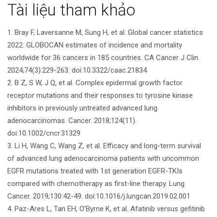
bài
Tài liệu tham khảo
viết
1. Bray F, Laversanne M, Sung H, et al. Global cancer statistics
2022: GLOBOCAN estimates of incidence and mortality
worldwide for 36 cancers in 185 countries. CA Cancer J Clin.
2024;74(3):229-263. doi:10.3322/caac.21834
2. B Z, S W, J Q, et al. Complex epidermal growth factor
receptor mutations and their responses to tyrosine kinase
inhibitors in previously untreated advanced lung
adenocarcinomas. Cancer. 2018;124(11).
doi:10.1002/cncr.31329
3. Li H, Wang C, Wang Z, et al. Efficacy and long-term survival
of advanced lung adenocarcinoma patients with uncommon
EGFR mutations treated with 1st generation EGFR-TKIs
compared with chemotherapy as first-line therapy. Lung
Cancer. 2019;130:42-49. doi:10.1016/j.lungcan.2019.02.001
4. Paz-Ares L, Tan EH, O’Byrne K, et al. Afatinib versus gefitinib