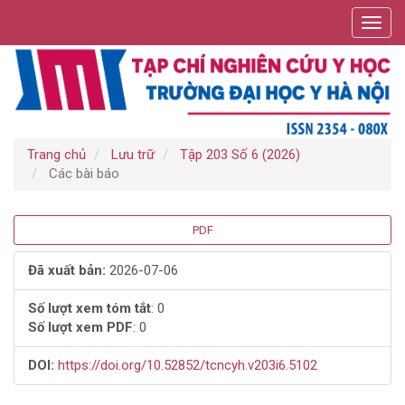
Điều
Toggl
hướng
navig
chính
Nội
dung
chính
Thanh
bên
Trang chủ
Lưu trữ
Tập 203 Số 6 (2026)
Các bài báo
Thanh
PDF
bên
Đã xuất bản:
2026-07-06
bài
Số lượt xem tóm tắt
: 0
Số lượt xem PDF
: 0
viết
DOI:
https://doi.org/10.52852/tcncyh.v203i6.5102