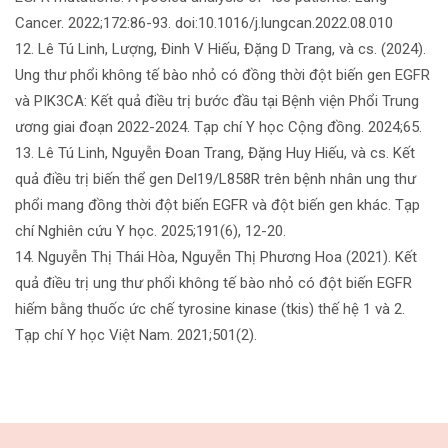
Cancer. 2022;172:86-93. doi:10.1016/j.lungcan.2022.08.010
12. Lê Tú Linh, Lượng, Đinh V Hiếu, Đặng D Trang, và cs. (2024).
Ung thư phổi không tế bào nhỏ có đồng thời đột biến gen EGFR
và PIK3CA: Kết quả điều trị bước đầu tại Bệnh viện Phổi Trung
ương giai đoạn 2022-2024. Tạp chí Y học Cộng đồng. 2024;65.
13. Lê Tú Linh, Nguyễn Đoan Trang, Đặng Huy Hiếu, và cs. Kết
quả điều trị biến thể gen Del19/L858R trên bệnh nhân ung thư
phổi mang đồng thời đột biến EGFR và đột biến gen khác. Tạp
chí Nghiên cứu Y học. 2025;191(6), 12-20.
14. Nguyễn Thị Thái Hòa, Nguyễn Thị Phương Hoa (2021). Kết
quả điều trị ung thư phổi không tế bào nhỏ có đột biến EGFR
hiếm bằng thuốc ức chế tyrosine kinase (tkis) thế hệ 1 và 2.
Tạp chí Y học Việt Nam. 2021;501(2).