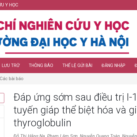
ỨU Y HỌC
LƯU TRỮ
THÔNG BÁO
THỂ LỆ GỬI BÀI
ĐĂNG NHẬP
Các bài báo
Đáp ứng sớm sau điều trị I-
tuyến giáp thể biệt hóa và gi
thyroglobulin
Đỗ Thị Hằng Na, Phạm Lâm Sơn, Nguyễn Quang Toàn, Nguyễn