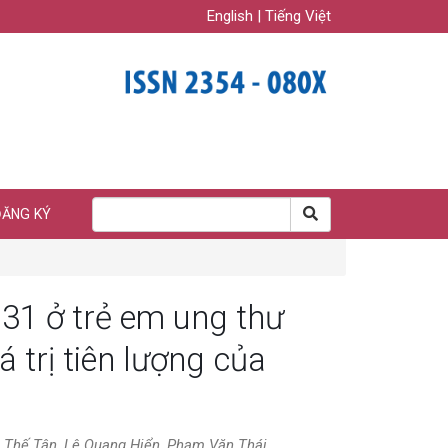
English
|
Tiếng Việt
ĐĂNG KÝ
131 ở trẻ em ung thư
á trị tiên lượng của
 Thế Tân, Lê Quang Hiển, Phạm Văn Thái