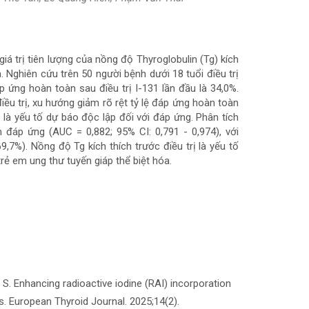
iá trị tiên lượng của nồng độ Thyroglobulin (Tg) kích
a. Nghiên cứu trên 50 người bệnh dưới 18 tuổi điều trị
p ứng hoàn toàn sau điều trị I-131 lần đầu là 34,0%.
điều trị, xu hướng giảm rõ rệt tỷ lệ đáp ứng hoàn toàn
g là yếu tố dự báo độc lập đối với đáp ứng. Phân tích
đáp ứng (AUC = 0,882; 95% CI: 0,791 - 0,974), với
,7%). Nồng độ Tg kích thích trước điều trị là yếu tố
rẻ em ung thư tuyến giáp thể biệt hóa.
. Enhancing radioactive iodine (RAI) incorporation
ts. European Thyroid Journal. 2025;14(2).