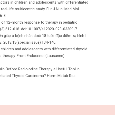
ctors in children and adolescents with differentiated
real-life multicentric study. Eur J Nucl Med Mol
86-8
ue of 12-month response to therapy in pediatric
;80(3):612-618. doi:10.1007/s12020-023-03309-7
 giáp ở bệnh nhân dưới 18 tuổi: đặc điểm xạ hình I-
8. 2018;13(special issue):134-140.
f children and adolescents with differentiated thyroid
e therapy. Front Endocrinol (Lausanne).
obulin Before Radioiodine Therapy a Useful Tool in
erentiated Thyroid Carcinoma? Horm Metab Res.