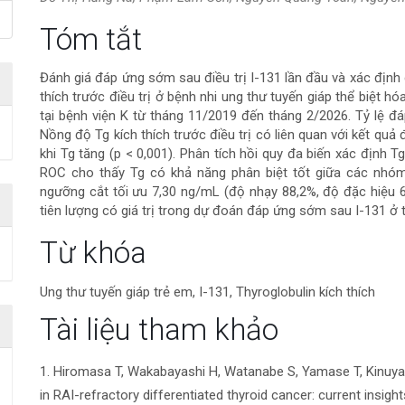
Nội
Tóm tắt
dung
Đánh giá đáp ứng sớm sau điều trị I-131 lần đầu và xác định g
thích trước điều trị ở bệnh nhi ung thư tuyến giáp thể biệt hó
chính
tại bệnh viện K từ tháng 11/2019 đến tháng 2/2026. Tỷ lệ đá
Nồng độ Tg kích thích trước điều trị có liên quan với kết quả 
của
khi Tg tăng (p < 0,001). Phân tích hồi quy đa biến xác định T
ROC cho thấy Tg có khả năng phân biệt tốt giữa các nhóm 
bài
ngưỡng cắt tối ưu 7,30 ng/mL (độ nhạy 88,2%, độ đặc hiệu 69
tiên lượng có giá trị trong dự đoán đáp ứng sớm sau I-131 ở t
viết
Chi
Từ khóa
tiết
Ung thư tuyến giáp trẻ em, I-131, Thyroglobulin kích thích
bài
Tài liệu tham khảo
viết
1. Hiromasa T, Wakabayashi H, Watanabe S, Yamase T, Kinuya S
in RAI-refractory differentiated thyroid cancer: current insigh