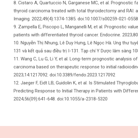
8. Cistaro A, Quartuccio N, Garganese MC, et al. Prognostic fa
thyroid carcinoma treated with total thyroidectomy and RAI: a 
Imaging. 2022;49(4):1374-1385. doi:10.1007/s00259-021-055
9. Zampella E, Piscopo L, Manganelli M, et al. Prognostic val
patients with differentiated thyroid cancer. Endocrine. 2023
10. Nguyễn Thị Nhung, Lê Duy Hưng, Lê Ngọc Hà. Ung thư tuyến
131 và kết quả sau điều trị I-131. Tạp chí Y Dược lâm sàng 10
11. Wang C, Lu G, Li Y, et al. Long-term prognostic analysis o
carcinoma based on therapeutic response to initial radioiodin
2023;14:1217092. doi:10.3389/fendo.2023.1217092
12. Jaeger F, Eidt LB, Guidolin K, et al. Is Stimulated Thyrogl
Predicting Response to Initial Therapy in Patients with Diff
2024;56(09):641-648. doi:10.1055/a-2318-5320