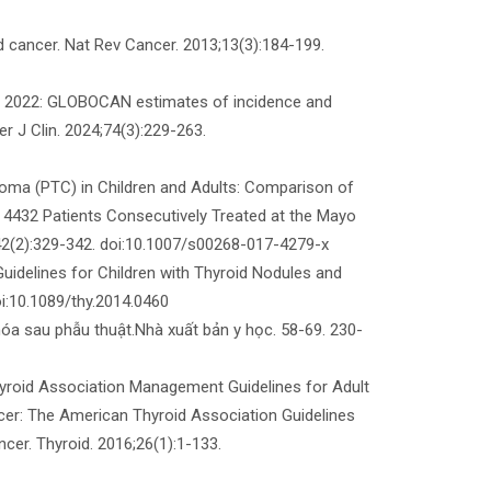
 cancer. Nat Rev Cancer. 2013;13(3):184-199.
tics 2022: GLOBOCAN estimates of incidence and
r J Clin. 2024;74(3):229-263.
cinoma (PTC) in Children and Adults: Comparison of
 4432 Patients Consecutively Treated at the Mayo
;42(2):329-342. doi:10.1007/s00268-017-4279-x
uidelines for Children with Thyroid Nodules and
oi:10.1089/thy.2014.0460
 hóa sau phẫu thuật.Nhà xuất bản y học. 58-69. 230-
Thyroid Association Management Guidelines for Adult
ncer: The American Thyroid Association Guidelines
cer. Thyroid. 2016;26(1):1-133.