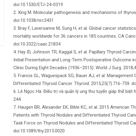
doi:10.1530/ETJ-24-0319
2. Xing M. Molecular pathogenesis and mechanisms of thyroid
doi:10.1038/nrc3431
3. Bray F, Laversanne M, Sung H, et al. Global cancer statis
mortality worldwide for 36 cancers in 185 countries. CA Cance
doi:10.3322/caac.21834
4. Hay ID, Johnson TR, Kaggal S, et al. Papillary Thyroid Car
Initial Presentation and Long-Term Postoperative Outcome in
Clinic During Eight Decades (1936–2015). World J Surg. 2018
5. Francis GL, Waguespack SG, Bauer AJ, et al. Management G
Differentiated Thyroid Cancer. Thyroid. 2015;25(7):716-759. d
6. Lê Ngọc Hà. Điều trị và quản lý ung thư tuyến giáp thể biệt
244.
7. Haugen BR, Alexander EK, Bible KC, et al. 2015 American 
Patients with Thyroid Nodules and Differentiated Thyroid Ca
Task Force on Thyroid Nodules and Differentiated Thyroid Can
doi:10.1089/thy.2015.0020