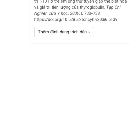
trị I-131 ở trẻ em ung thư tuyến giáp thể biệt hóa
và giá trị tiên lượng của thyroglobulin.
Tạp Chí
Nghiên cứu Y học
,
203
(6), 730-738.
https://doi.org/10.52852/tcncyh.v203i6.5139
Thêm định dạng trích dẫn