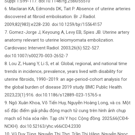
Suppl 1:S99-117. doi:10.1148/rg.25si055510
6. Maclaran KA, Edmonds DK, Tait P. Absence of uterine arteries
discovered at fibroid embolisation. Br J Radiol.
2009;82(983):e228-230. doi:10.1259/bjr/15564157
7. Gomez-Jorge J, Keyoung A, Levy EB, Spies JB. Uterine artery
anatomy relevant to uterine leiomyomata embolization.
Cardiovasc Intervent Radiol. 2003;26(6):522-527.
doi:10.1007/s00270-003-2652-7
8. Lou Z, Huang Y, Li S, et al. Global, regional, and national time
trends in incidence, prevalence, years lived with disability for
uterine fibroids, 1990–2019: an age-period-cohort analysis for
the global burden of disease 2019 study. BMC Public Health.
2023;23(1):916. doi:10.1186/s12889-023-15765-x
9. Ngô Xuân Khoa, Võ Tiến Huy, Nguyễn Hoàng Long, và cs. Một
số đặc điểm giải phẫu động mạch tử cung trên hình ảnh chụp
mạch số hóa xóa nền. Tạp chí Y học Cộng đồng. 2025;66(CĐ4-
NCKH). doi:10.52163/yhc.v66iCD4.2330
10. Vũ Duy Tùng, Nguyễn Thị Thơ, Trần Thị Hằng, Nguyễn Ngọc