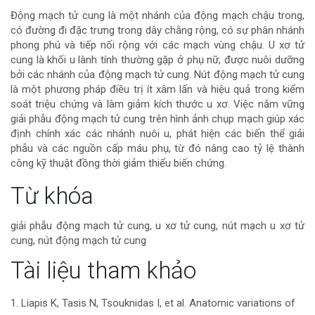
dung
Động mạch tử cung là một nhánh của động mạch chậu trong,
có đường đi đặc trưng trong dây chằng rộng, có sự phân nhánh
chính
phong phú và tiếp nối rộng với các mạch vùng chậu. U xơ tử
cung là khối u lành tính thường gặp ở phụ nữ, được nuôi dưỡng
của
bởi các nhánh của động mạch tử cung. Nút động mạch tử cung
là một phương pháp điều trị ít xâm lấn và hiệu quả trong kiểm
bài
soát triệu chứng và làm giảm kích thước u xơ. Việc nắm vững
giải phẫu động mạch tử cung trên hình ảnh chụp mạch giúp xác
viết
định chính xác các nhánh nuôi u, phát hiện các biến thể giải
phẫu và các nguồn cấp máu phụ, từ đó nâng cao tỷ lệ thành
công kỹ thuật đồng thời giảm thiểu biến chứng.
Chi
Từ khóa
tiết
giải phẫu động mạch tử cung, u xơ tử cung, nút mạch u xơ tử
cung, nút động mạch tử cung
bài
Tài liệu tham khảo
viết
1. Liapis K, Tasis N, Tsouknidas I, et al. Anatomic variations of