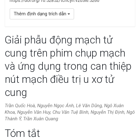
https://doi.org/10.52852/tcncyh.v203i6.5260
Thêm định dạng trích dẫn
Giải phẫu động mạch tử
cung trên phim chụp mạch
và ứng dụng trong can thiệp
nút mạch điều trị u xơ tử
cung
Trần Quốc Hoà, Nguyễn Ngọc Ánh, Lê Văn Dũng, Ngô Xuân
Khoa, Nguyễn Văn Huy, Chu Văn Tuệ Bình, Nguyễn Thị Định, Ngô
Thành Ý, Trần Xuân Quang
Nội
Tóm tắt