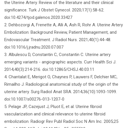
the Uterine Artery. Review of the literature and their clinical
significance. Turk J Obstet Gynecol. 2020;17(1):58-62.
doi:10.4274/tjod.galenos.2020.33427
2. Dehbozorgi A, Frenette A, Alli A, Ash R, Rohr A. Uterine Artery
Embolization: Background Review, Patient Management, and
Endovascular Treatment. J Radiol Nurs. 2021;40(1):44-48.
doi:10.1016/j.jradnu.2020.07.007
3. Albulescu D, Constantin C, Constantin C. Uterine artery
emerging variants - angiographic aspects. Curr Health Sci J.
2014;40(3):214-216. doi:10.12865/CHSJ.40.03.11
4. Chantalat E, Merigot O, Chaynes P, Lauwers F, Delchier MC,
Rimailho J. Radiological anatomical study of the origin of the
uterine artery. Surg Radiol Anat SRA. 2014;36(10):1093-1099.
doi:10.1007/s00276-013-1207-0
5. Pelage JP, Cazejust J, Pluot E, et al. Uterine fibroid
vascularization and clinical relevance to uterine fibroid
embolization. Radiogr Rev Publ Radiol Soc N Am Inc. 2005;25