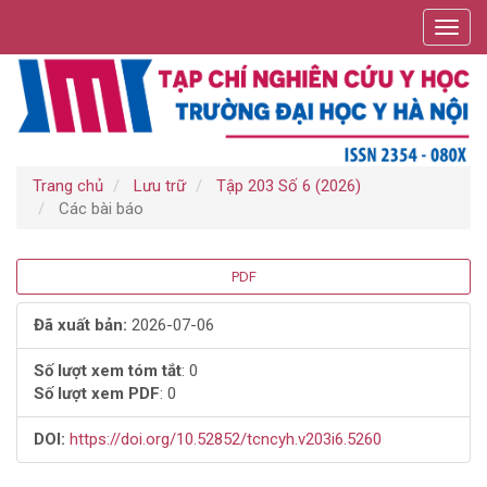
Điều
Toggl
hướng
navig
chính
Nội
dung
chính
Thanh
bên
Trang chủ
Lưu trữ
Tập 203 Số 6 (2026)
Các bài báo
Thanh
PDF
bên
Đã xuất bản:
2026-07-06
bài
Số lượt xem tóm tắt
: 0
Số lượt xem PDF
: 0
viết
DOI:
https://doi.org/10.52852/tcncyh.v203i6.5260