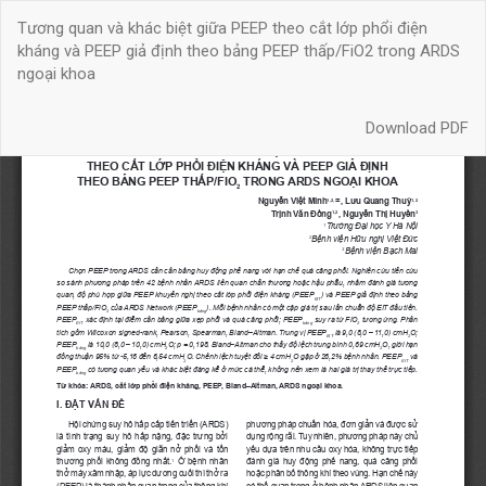
Quay
Tương quan và khác biệt giữa PEEP theo cắt lớp phổi điện
trở
kháng và PEEP giả định theo bảng PEEP thấp/FiO2 trong ARDS
lại
ngoại khoa
chi
tiết
Download
bài
Download PDF
báo