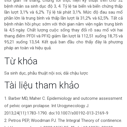
thời gian 18 tháng, chúng tôi thực hiện kỹ thuật trên cho 32
của
bệnh nhân sa sinh dục độ 3, 4. Tỷ lệ tai biến và biến chứng thấp
lần lượt 3,1% và 6,2%. Tỷ lệ tái phát 3,1%. Mức độ đau sau mổ
bài
phần lớn là trung bình và thấp lần lượt là 31,2% và 62,5%. Tất cả
bệnh nhân hồi phục sớm với thời gian nằm viện ngắn trung bình
viết
là 4,5 ngày. Chất lượng cuộc sống thay đổi rõ sau mổ với hai
thang điểm PFDI và PFIQ giảm lần lượt là 112,51 xuống 18,75 và
95,21 xuống 13,54. Kết quả ban đầu cho thấy đây là phương
pháp an toàn và hiệu quả.
Chi
Từ khóa
tiết
Sa sinh dục, phẫu thuật nội soi, dải chậu lược
bài
Tài liệu tham khảo
viết
1. Barber MD, Maher C. Epidemiology and outcome assessment
of pelvic organ prolapse. Int Urogynecology J.
2013;24(11):1783-1790. doi:10.1007/s00192-013-2169-9
2. Petros PEP, Woodman PJ. The Integral Theory of continence.