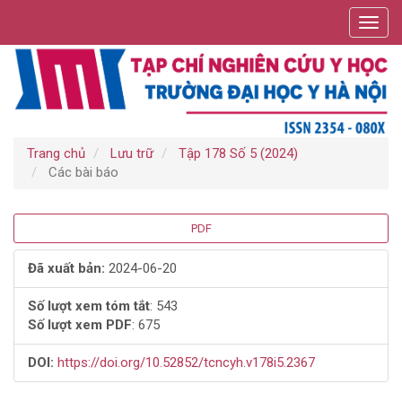
Điều
Toggl
hướng
navig
chính
Nội
dung
chính
Thanh
bên
Trang chủ
Lưu trữ
Tập 178 Số 5 (2024)
Các bài báo
Thanh
PDF
bên
Đã xuất bản:
2024-06-20
bài
Số lượt xem tóm tắt
: 543
Số lượt xem PDF
: 675
viết
DOI:
https://doi.org/10.52852/tcncyh.v178i5.2367