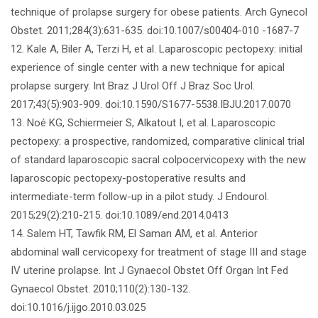
technique of prolapse surgery for obese patients. Arch Gynecol
Obstet. 2011;284(3):631-635. doi:10.1007/s00404-010 -1687-7
12. Kale A, Biler A, Terzi H, et al. Laparoscopic pectopexy: initial
experience of single center with a new technique for apical
prolapse surgery. Int Braz J Urol Off J Braz Soc Urol.
2017;43(5):903-909. doi:10.1590/S1677-5538.IBJU.2017.0070
13. Noé KG, Schiermeier S, Alkatout I, et al. Laparoscopic
pectopexy: a prospective, randomized, comparative clinical trial
of standard laparoscopic sacral colpocervicopexy with the new
laparoscopic pectopexy-postoperative results and
intermediate-term follow-up in a pilot study. J Endourol.
2015;29(2):210-215. doi:10.1089/end.2014.0413
14. Salem HT, Tawfik RM, El Saman AM, et al. Anterior
abdominal wall cervicopexy for treatment of stage III and stage
IV uterine prolapse. Int J Gynaecol Obstet Off Organ Int Fed
Gynaecol Obstet. 2010;110(2):130-132.
doi:10.1016/j.ijgo.2010.03.025