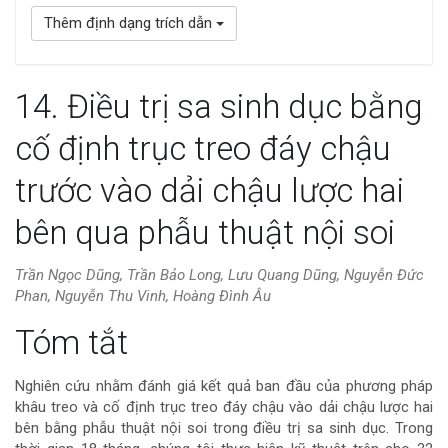
Thêm định dạng trích dẫn
14. Điều trị sa sinh dục bằng
cố định trục treo đáy chậu
trước vào dải chậu lược hai
bên qua phẫu thuật nội soi
Trần Ngọc Dũng, Trần Bảo Long, Lưu Quang Dũng, Nguyễn Đức
Phan, Nguyễn Thu Vinh, Hoàng Đình Âu
Nội
Tóm tắt
dung
Nghiên cứu nhằm đánh giá kết quả ban đầu của phương pháp
khâu treo và cố định trục treo đáy chậu vào dải chậu lược hai
chính
bên bằng phẫu thuật nội soi trong điều trị sa sinh dục. Trong