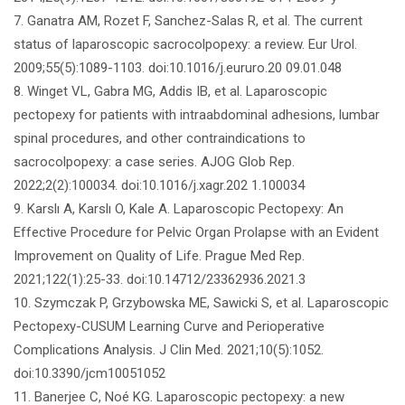
7. Ganatra AM, Rozet F, Sanchez-Salas R, et al. The current
status of laparoscopic sacrocolpopexy: a review. Eur Urol.
2009;55(5):1089-1103. doi:10.1016/j.eururo.20 09.01.048
8. Winget VL, Gabra MG, Addis IB, et al. Laparoscopic
pectopexy for patients with intraabdominal adhesions, lumbar
spinal procedures, and other contraindications to
sacrocolpopexy: a case series. AJOG Glob Rep.
2022;2(2):100034. doi:10.1016/j.xagr.202 1.100034
9. Karslı A, Karslı O, Kale A. Laparoscopic Pectopexy: An
Effective Procedure for Pelvic Organ Prolapse with an Evident
Improvement on Quality of Life. Prague Med Rep.
2021;122(1):25-33. doi:10.14712/23362936.2021.3
10. Szymczak P, Grzybowska ME, Sawicki S, et al. Laparoscopic
Pectopexy-CUSUM Learning Curve and Perioperative
Complications Analysis. J Clin Med. 2021;10(5):1052.
doi:10.3390/jcm10051052
11. Banerjee C, Noé KG. Laparoscopic pectopexy: a new