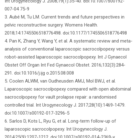
Int Urogynecology J. 2008;19(1):35-40. doi:10.1007/s00192-
007-04 75-9
3. Aubé M, Tu LM. Current trends and future perspectives in
pelvic reconstructive surgery. Womens Health.
2018;14:1745506518776498. doi:10.1177/1745506518776498
4. Pan K, Zhang Y, Wang Y, et al. A systematic review and meta-
analysis of conventional laparoscopic sacrocolpopexy versus
robot-assisted laparoscopic sacrocolpopexy. Int J Gynaecol
Obstet Off Organ Int Fed Gynaecol Obstet. 2016;132(3):284-
291. doi:10.1016/j.ijg o.2015.08.008
5. Coolen ALWM, van Oudheusden AMJ, Mol BWJ, et al.
Laparoscopic sacrocolpopexy compared with open abdominal
sacrocolpopexy for vault prolapse repair: a randomised
controlled trial. Int Urogynecology J. 2017;28(10):1469-1479.
doi:10.1007/s00192-017-3296-5
6. Sarlos D, Kots L, Ryu G, et al. Long-term follow-up of
laparoscopic sacrocolpopexy. Int Urogynecology J.
2014;25(9):1207-1212. doi:10.1007/s00192-014-2369-y