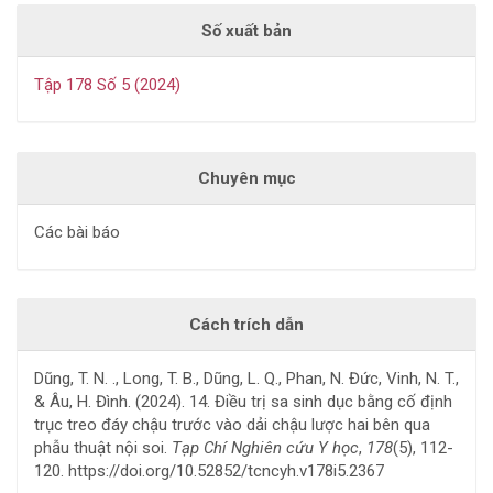
Số xuất bản
Tập 178 Số 5 (2024)
Chuyên mục
Các bài báo
Cách trích dẫn
Dũng, T. N. ., Long, T. B., Dũng, L. Q., Phan, N. Đức, Vinh, N. T.,
& Âu, H. Đình. (2024). 14. Điều trị sa sinh dục bằng cố định
trục treo đáy chậu trước vào dải chậu lược hai bên qua
phẫu thuật nội soi.
Tạp Chí Nghiên cứu Y học
,
178
(5), 112-
120. https://doi.org/10.52852/tcncyh.v178i5.2367