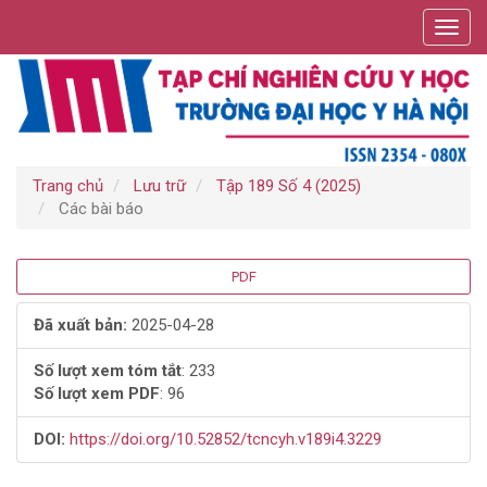
Điều
Toggl
hướng
navig
chính
Nội
dung
chính
Thanh
bên
Trang chủ
Lưu trữ
Tập 189 Số 4 (2025)
Các bài báo
Thanh
PDF
bên
Đã xuất bản:
2025-04-28
bài
Số lượt xem tóm tắt
: 233
Số lượt xem PDF
: 96
viết
DOI:
https://doi.org/10.52852/tcncyh.v189i4.3229