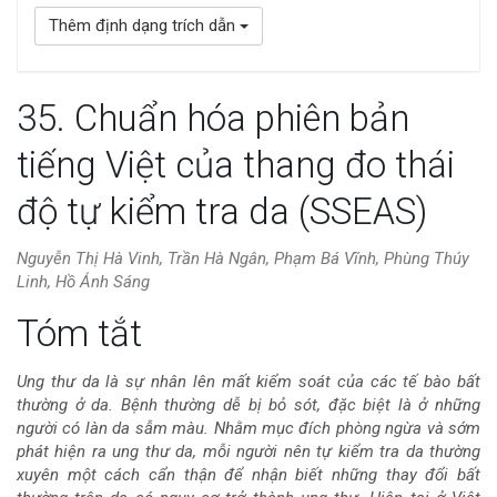
Thêm định dạng trích dẫn
35. Chuẩn hóa phiên bản
tiếng Việt của thang đo thái
độ tự kiểm tra da (SSEAS)
Nguyễn Thị Hà Vinh, Trần Hà Ngân, Phạm Bá Vĩnh, Phùng Thúy
Linh, Hồ Ánh Sáng
Nội
Tóm tắt
dung
Ung thư da là sự nhân lên mất kiểm soát của các tế bào bất
thường ở da. Bệnh thường dễ bị bỏ sót, đặc biệt là ở những
chính
người có làn da sẫm màu. Nhằm mục đích phòng ngừa và sớm
phát hiện ra ung thư da, mỗi người nên tự kiểm tra da thường
của
xuyên một cách cẩn thận để nhận biết những thay đổi bất