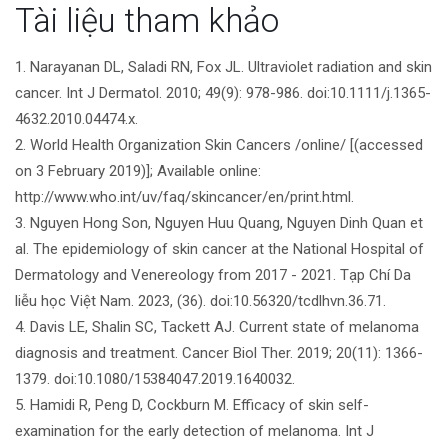
bài
Tài liệu tham khảo
viết
1. Narayanan DL, Saladi RN, Fox JL. Ultraviolet radiation and skin
cancer. Int J Dermatol. 2010; 49(9): 978-986. doi:10.1111/j.1365-
4632.2010.04474.x.
2. World Health Organization Skin Cancers /online/ [(accessed
on 3 February 2019)]; Available online:
http://www.who.int/uv/faq/skincancer/en/print.html.
3. Nguyen Hong Son, Nguyen Huu Quang, Nguyen Dinh Quan et
al. The epidemiology of skin cancer at the National Hospital of
Dermatology and Venereology from 2017 - 2021. Tạp Chí Da
liễu học Việt Nam. 2023, (36). doi:10.56320/tcdlhvn.36.71.
4. Davis LE, Shalin SC, Tackett AJ. Current state of melanoma
diagnosis and treatment. Cancer Biol Ther. 2019; 20(11): 1366-
1379. doi:10.1080/15384047.2019.1640032.
5. Hamidi R, Peng D, Cockburn M. Efficacy of skin self-
examination for the early detection of melanoma. Int J