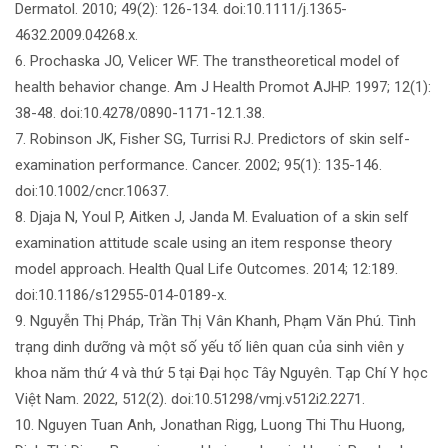
Dermatol. 2010; 49(2): 126-134. doi:10.1111/j.1365-
4632.2009.04268.x.
6. Prochaska JO, Velicer WF. The transtheoretical model of
health behavior change. Am J Health Promot AJHP. 1997; 12(1):
38-48. doi:10.4278/0890-1171-12.1.38.
7. Robinson JK, Fisher SG, Turrisi RJ. Predictors of skin self-
examination performance. Cancer. 2002; 95(1): 135-146.
doi:10.1002/cncr.10637.
8. Djaja N, Youl P, Aitken J, Janda M. Evaluation of a skin self
examination attitude scale using an item response theory
model approach. Health Qual Life Outcomes. 2014; 12:189.
doi:10.1186/s12955-014-0189-x.
9. Nguyễn Thị Pháp, Trần Thị Vân Khanh, Phạm Văn Phú. Tình
trạng dinh dưỡng và một số yếu tố liên quan của sinh viên y
khoa năm thứ 4 và thứ 5 tại Đại học Tây Nguyên. Tạp Chí Y học
Việt Nam. 2022, 512(2). doi:10.51298/vmj.v512i2.2271.
10. Nguyen Tuan Anh, Jonathan Rigg, Luong Thi Thu Huong,