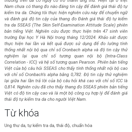
thường trên da có nguy cơ trở thành ung thư. Hiện tại ở Việt
bài
Nam chưa có thang đo nào đáng tin cậy để đánh giá thái độ tự
kiểm tra da. Chúng tôi thực hiện nghiên cứu này để chuyển ngữ
viết
và đánh giá độ tin cậy của thang đo Đánh giá thái độ tự kiểm
tra da SSEAS (The Skin Self-Examination Attitude Scale) phiên
bản tiếng Việt. Nghiên cứu được thực hiện trên 47 sinh viên
trường Đại học Y Hà Nội trong tháng 12/2024. Khảo sát được
thực hiện hai lần và kết quả được sử dụng để đo lường tính
thống nhất nội bộ qua chỉ số Cronbach alpha và độ tin cậy thử
nghiệm lại qua chỉ số tương quan nội bộ (Intra-Class
Correlation - ICC) và hệ số tương quan Pearson. Phiên bản tiếng
Việt của bộ câu hỏi SSEAS cho thấy tính thống nhất nội bộ cao
với chỉ số Cronbach’s alpha bằng 0,782. Độ tin cậy thử nghiệm
lại giữa hai lần trả lời của bộ câu hỏi khá cao với chỉ số ICC là
0,814. Nghiên cứu đã cho thấy thang đo SSEAS phiên bản tiếng
Việt có độ tin cậy cao và là một bộ công cụ hợp lý để đánh giá
thái độ tự kiểm tra da cho người Việt Nam.
Chi
Từ khóa
tiết
Ung thư da, tự kiểm tra da, thái độ, chuẩn hóa