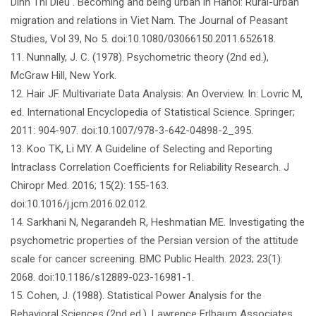
Dinh Thi Dieu . Becoming and being urban in Hanoi: Rural-urban
migration and relations in Viet Nam. The Journal of Peasant
Studies, Vol 39, No 5. doi:10.1080/03066150.2011.652618.
11. Nunnally, J. C. (1978). Psychometric theory (2nd ed.),
McGraw Hill, New York.
12. Hair JF. Multivariate Data Analysis: An Overview. In: Lovric M,
ed. International Encyclopedia of Statistical Science. Springer;
2011: 904-907. doi:10.1007/978-3-642-04898-2_395.
13. Koo TK, Li MY. A Guideline of Selecting and Reporting
Intraclass Correlation Coefficients for Reliability Research. J
Chiropr Med. 2016; 15(2): 155-163.
doi:10.1016/j.jcm.2016.02.012.
14. Sarkhani N, Negarandeh R, Heshmatian ME. Investigating the
psychometric properties of the Persian version of the attitude
scale for cancer screening. BMC Public Health. 2023; 23(1):
2068. doi:10.1186/s12889-023-16981-1.
15. Cohen, J. (1988). Statistical Power Analysis for the
Behavioral Sciences (2nd ed.). Lawrence Erlbaum Associates,