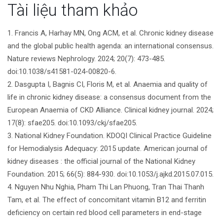
Tài liệu tham khảo
viết
1. Francis A, Harhay MN, Ong ACM, et al. Chronic kidney disease
and the global public health agenda: an international consensus.
Nature reviews Nephrology. 2024; 20(7): 473-485.
doi:10.1038/s41581-024-00820-6.
2. Dasgupta I, Bagnis CI, Floris M, et al. Anaemia and quality of
life in chronic kidney disease: a consensus document from the
European Anaemia of CKD Alliance. Clinical kidney journal. 2024;
17(8): sfae205. doi:10.1093/ckj/sfae205.
3. National Kidney Foundation. KDOQI Clinical Practice Guideline
for Hemodialysis Adequacy: 2015 update. American journal of
kidney diseases : the official journal of the National Kidney
Foundation. 2015; 66(5): 884-930. doi:10.1053/j.ajkd.2015.07.015.
4. Nguyen Nhu Nghia, Pham Thi Lan Phuong, Tran Thai Thanh
Tam, et al. The effect of concomitant vitamin B12 and ferritin
deficiency on certain red blood cell parameters in end-stage