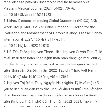
renal disease patients undergoing regular hemodialysis.
Vietnam Medical Journal. 2024; 544(2): 70-76.
doi:10.51298/vmj.v544i2.11923.
5. Kidney Disease: Improving Global Outcomes (KDIGO) CKD
Work Group. KDIGO 2024 Clinical Practice Guideline for the
Evaluation and Management of Chronic Kidney Disease. Kidney
international. 2024; 105(4s): S117-s314.
doi:10.1016/j.kint.2023.10.018.
6. Hồ Tấn Thông, Nguyễn Thanh Hiệp, Nguyễn Quỳnh Trúc. Tỉ lệ
thiếu máu trên bệnh nhân bệnh thận mạn đang lọc máu chu kỳ
có điều trị erythropoietin và một số yếu tố liên quan tại Bệnh
viện Nhân dân Gia Định, năm 2022. Tạp chí Y học Việt Nam.
2022; 514(1)doi:10.51298/vmj.v514i1.2536.
7. Nguyễn Thị Diễm Thúy, Nguyễn Như Nghĩa. Tỷ lệ và một số
yếu tố liên quan đến kém đáp ứng với điều trị thiếu máu ở bệnh
nhân bệnh thận mạn giai đoạn cuối lọc máu chu kỳ tại Bệnh
viện Đa khoa Thành phố Cần Thơ năm 2022-2023. Tạp chí Y