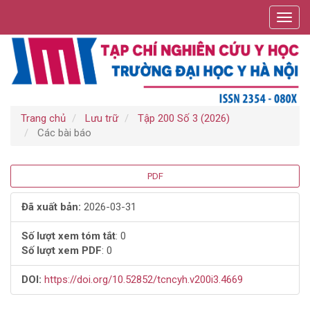
Điều
Toggl
hướng
navig
chính
Nội
dung
chính
Thanh
bên
Trang chủ
Lưu trữ
Tập 200 Số 3 (2026)
Các bài báo
Thanh
PDF
bên
Đã xuất bản:
2026-03-31
bài
Số lượt xem tóm tắt
: 0
Số lượt xem PDF
: 0
viết
DOI:
https://doi.org/10.52852/tcncyh.v200i3.4669