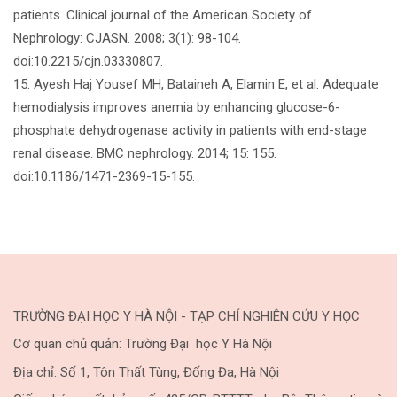
patients. Clinical journal of the American Society of
Nephrology: CJASN. 2008; 3(1): 98-104.
doi:10.2215/cjn.03330807.
15. Ayesh Haj Yousef MH, Bataineh A, Elamin E, et al. Adequate
hemodialysis improves anemia by enhancing glucose-6-
phosphate dehydrogenase activity in patients with end-stage
renal disease. BMC nephrology. 2014; 15: 155.
doi:10.1186/1471-2369-15-155.
TRƯỜNG ĐẠI HỌC Y HÀ NỘI - TẠP CHÍ NGHIÊN CỨU Y HỌC
Cơ quan chủ quản: Trường Đại học Y Hà Nội
Địa chỉ: Số 1, Tôn Thất Tùng, Đống Đa, Hà Nội