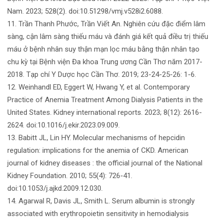
Nam. 2023; 528(2). doi:10.51298/vmj.v528i2.6088.
11. Trần Thanh Phước, Trần Viết An. Nghiên cứu đặc điểm lâm
sàng, cận lâm sàng thiếu máu và đánh giá kết quả điều trị thiếu
máu ở bệnh nhân suy thận mạn lọc máu bằng thận nhân tạo
chu kỳ tại Bệnh viện Đa khoa Trung ương Cần Thơ năm 2017-
2018. Tạp chí Y Dược học Cần Thơ. 2019; 23-24-25-26: 1-6.
12. Weinhandl ED, Eggert W, Hwang Y, et al. Contemporary
Practice of Anemia Treatment Among Dialysis Patients in the
United States. Kidney international reports. 2023; 8(12): 2616-
2624. doi:10.1016/j.ekir.2023.09.009.
13. Babitt JL, Lin HY. Molecular mechanisms of hepcidin
regulation: implications for the anemia of CKD. American
journal of kidney diseases : the official journal of the National
Kidney Foundation. 2010; 55(4): 726-41.
doi:10.1053/j.ajkd.2009.12.030.
14. Agarwal R, Davis JL, Smith L. Serum albumin is strongly
associated with erythropoietin sensitivity in hemodialysis