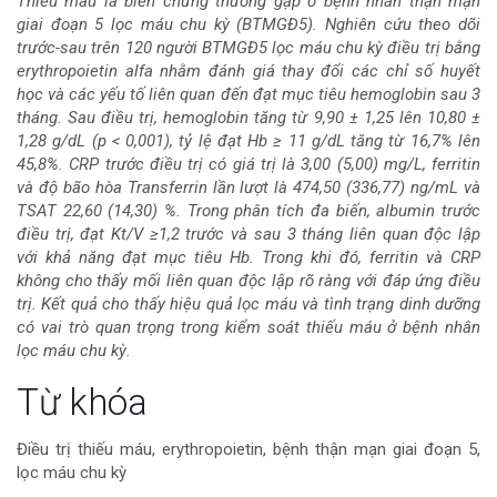
Thiếu máu là biến chứng thường gặp ở bệnh nhân thận mạn
giai đoạn 5 lọc máu chu kỳ (BTMGĐ5). Nghiên cứu theo dõi
chính
trước-sau trên 120 người BTMGĐ5 lọc máu chu kỳ điều trị bằng
erythropoietin alfa nhằm đánh giá thay đổi các chỉ số huyết
của
học và các yếu tố liên quan đến đạt mục tiêu hemoglobin sau 3
tháng. Sau điều trị, hemoglobin tăng từ 9,90 ± 1,25 lên 10,80 ±
bài
1,28 g/dL (p < 0,001), tỷ lệ đạt Hb ≥ 11 g/dL tăng từ 16,7% lên
45,8%. CRP trước điều trị có giá trị là 3,00 (5,00) mg/L, ferritin
viết
và độ bão hòa Transferrin lần lượt là 474,50 (336,77) ng/mL và
TSAT 22,60 (14,30) %. Trong phân tích đa biến, albumin trước
điều trị, đạt Kt/V ≥1,2 trước và sau 3 tháng liên quan độc lập
với khả năng đạt mục tiêu Hb. Trong khi đó, ferritin và CRP
không cho thấy mối liên quan độc lập rõ ràng với đáp ứng điều
trị. Kết quả cho thấy hiệu quả lọc máu và tình trạng dinh dưỡng
có vai trò quan trọng trong kiểm soát thiếu máu ở bệnh nhân
lọc máu chu kỳ.
Chi
Từ khóa
tiết
Điều trị thiếu máu, erythropoietin, bệnh thận mạn giai đoạn 5,
lọc máu chu kỳ
bài