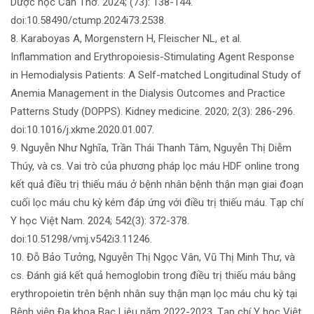
Dược học Cần Thơ. 2024; (73): 138-144.
doi:10.58490/ctump.2024i73.2538.
8. Karaboyas A, Morgenstern H, Fleischer NL, et al.
Inflammation and Erythropoiesis-Stimulating Agent Response
in Hemodialysis Patients: A Self-matched Longitudinal Study of
Anemia Management in the Dialysis Outcomes and Practice
Patterns Study (DOPPS). Kidney medicine. 2020; 2(3): 286-296.
doi:10.1016/j.xkme.2020.01.007.
9. Nguyễn Như Nghĩa, Trần Thái Thanh Tâm, Nguyễn Thị Diễm
Thúy, và cs. Vai trò của phương pháp lọc máu HDF online trong
kết quả điều trị thiếu máu ở bệnh nhân bệnh thận mạn giai đoạn
cuối lọc máu chu kỳ kém đáp ứng với điều trị thiếu máu. Tạp chí
Y học Việt Nam. 2024; 542(3): 372-378.
doi:10.51298/vmj.v542i3.11246.
10. Đỗ Bảo Tưởng, Nguyễn Thị Ngọc Vân, Vũ Thị Minh Thư, và
cs. Đánh giá kết quả hemoglobin trong điều trị thiếu máu bằng
erythropoietin trên bệnh nhân suy thận mạn lọc máu chu kỳ tại
Bệnh viện Đa khoa Bạc Liêu năm 2022-2023. Tạp chí Y học Việt