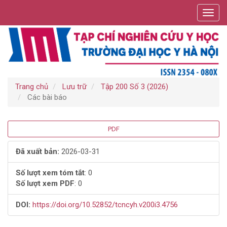
Điều
Toggl
hướng
navig
chính
Nội
dung
chính
Thanh
bên
Trang chủ
Lưu trữ
Tập 200 Số 3 (2026)
Các bài báo
Thanh
PDF
bên
Đã xuất bản:
2026-03-31
bài
Số lượt xem tóm tắt
: 0
Số lượt xem PDF
: 0
viết
DOI:
https://doi.org/10.52852/tcncyh.v200i3.4756