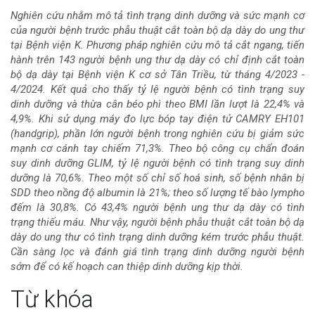
dung
Nghiên cứu nhằm mô tả tình trạng dinh dưỡng và sức mạnh cơ
của người bệnh trước phẫu thuật cắt toàn bộ dạ dày do ung thư
chính
tại Bệnh viện K. Phương pháp nghiên cứu mô tả cắt ngang, tiến
hành trên 143 người bệnh ung thư dạ dày có chỉ định cắt toàn
của
bộ dạ dày tại Bệnh viện K cơ sở Tân Triều, từ tháng 4/2023 -
4/2024. Kết quả cho thấy tỷ lệ người bệnh có tình trạng suy
bài
dinh dưỡng và thừa cân béo phì theo BMI lần lượt là 22,4% và
4,9%. Khi sử dụng máy đo lực bóp tay điện tử CAMRY EH101
viết
(handgrip), phần lớn người bệnh trong nghiên cứu bị giảm sức
mạnh cơ cánh tay chiếm 71,3%. Theo bộ công cụ chẩn đoán
suy dinh dưỡng GLIM, tỷ lệ người bệnh có tình trạng suy dinh
dưỡng là 70,6%. Theo một số chỉ số hoá sinh, số bệnh nhân bị
SDD theo nồng độ albumin là 21%; theo số lượng tế bào lympho
đếm là 30,8%. Có 43,4% người bệnh ung thư dạ dày có tình
trạng thiếu máu. Như vậy, người bệnh phẫu thuật cắt toàn bộ dạ
dày do ung thư có tình trạng dinh dưỡng kém trước phẫu thuật.
Cần sàng lọc và đánh giá tình trạng dinh dưỡng người bệnh
sớm để có kế hoạch can thiệp dinh dưỡng kịp thời.
Chi
Từ khóa