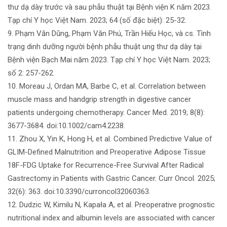
thư dạ dày trước và sau phẫu thuật tại Bệnh viện K năm 2023.
Tạp chí Y học Việt Nam. 2023; 64 (số đặc biệt): 25-32.
9. Phạm Văn Dũng, Phạm Văn Phú, Trần Hiếu Học, và cs. Tình
trạng dinh dưỡng người bệnh phẫu thuật ung thư dạ dày tại
Bệnh viện Bạch Mai năm 2023. Tạp chí Y học Việt Nam. 2023;
số 2: 257-262.
10. Moreau J, Ordan MA, Barbe C, et al. Correlation between
muscle mass and handgrip strength in digestive cancer
patients undergoing chemotherapy. Cancer Med. 2019; 8(8):
3677-3684. doi:10.1002/cam4.2238.
11. Zhou X, Yin K, Hong H, et al. Combined Predictive Value of
GLIM-Defined Malnutrition and Preoperative Adipose Tissue
18F-FDG Uptake for Recurrence-Free Survival After Radical
Gastrectomy in Patients with Gastric Cancer. Curr Oncol. 2025;
32(6): 363. doi:10.3390/curroncol32060363.
12. Dudzic W, Kimilu N, Kapała A, et al. Preoperative prognostic
nutritional index and albumin levels are associated with cancer