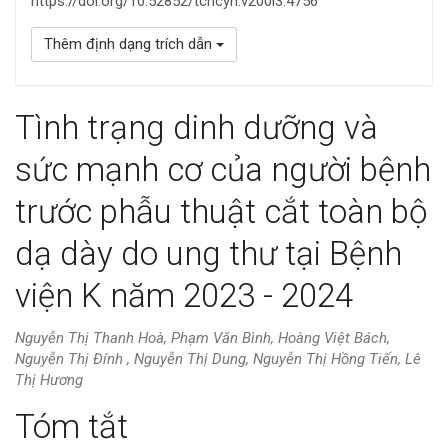
https://doi.org/10.52852/tcncyh.v200i3.4756
Thêm định dạng trích dẫn
Tình trạng dinh dưỡng và
sức mạnh cơ của người bệnh
trước phẫu thuật cắt toàn bộ
dạ dày do ung thư tại Bệnh
viện K năm 2023 - 2024
Nguyễn Thị Thanh Hoà, Phạm Văn Bình, Hoàng Việt Bách,
Nguyễn Thị Đính , Nguyễn Thị Dung, Nguyễn Thị Hồng Tiến, Lê
Thị Hương
Nội
Tóm tắt