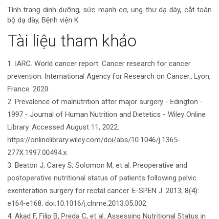
tiết
Tình trạng dinh dưỡng, sức mạnh cơ, ung thư dạ dày, cắt toàn
bộ dạ dày, Bệnh viện K
bài
Tài liệu tham khảo
viết
1. IARC. World cancer report: Cancer research for cancer
prevention. International Agency for Research on Cancer., Lyon,
France. 2020.
2. Prevalence of malnutrition after major surgery - Edington -
1997 - Journal of Human Nutrition and Dietetics - Wiley Online
Library. Accessed August 11, 2022.
https://onlinelibrary.wiley.com/doi/abs/10.1046/j.1365-
277X.1997.00494.x.
3. Beaton J, Carey S, Solomon M, et al. Preoperative and
postoperative nutritional status of patients following pelvic
exenteration surgery for rectal cancer. E-SPEN J. 2013; 8(4):
e164-e168. doi:10.1016/j.clnme.2013.05.002.
4. Akad F, Filip B, Preda C, et al. Assessing Nutritional Status in