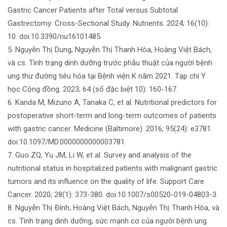
Gastric Cancer Patients after Total versus Subtotal
Gastrectomy: Cross-Sectional Study. Nutrients. 2024; 16(10):
10. doi:10.3390/nu16101485.
5. Nguyễn Thị Dung, Nguyễn Thị Thanh Hòa, Hoàng Việt Bách,
và cs. Tình trạng dinh dưỡng trước phẫu thuật của người bệnh
ung thư đường tiêu hóa tại Bệnh viện K năm 2021. Tạp chí Y
học Cộng đồng. 2023; 64 (số đặc biệt 10): 160-167.
6. Kanda M, Mizuno A, Tanaka C, et al. Nutritional predictors for
postoperative short-term and long-term outcomes of patients
with gastric cancer. Medicine (Baltimore). 2016; 95(24): e3781.
doi:10.1097/MD.0000000000003781.
7. Guo ZQ, Yu JM, Li W, et al. Survey and analysis of the
nutritional status in hospitalized patients with malignant gastric
tumors and its influence on the quality of life. Support Care
Cancer. 2020; 28(1): 373-380. doi:10.1007/s00520-019-04803-3.
8. Nguyễn Thị Đính, Hoàng Việt Bách, Nguyễn Thị Thanh Hòa, và
cs. Tình trạng dinh dưỡng, sức mạnh cơ của người bệnh ung