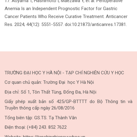
17. Aoyama T, Hashimoto I, Maezawa Y, et al. Perioperative
Anemia Is an Independent Prognostic Factor for Gastric
Cancer Patients Who Receive Curative Treatment. Anticancer
Res. 2024; 44(12): 5551-5557. doi:10.21873/anticanres.17381.
TRƯỜNG ĐẠI HỌC Y HÀ NỘI - TẠP CHÍ NGHIÊN CỨU Y HỌC
Cơ quan chủ quản: Trường Đại học Y Hà Nội
Địa chỉ: Số 1, Tôn Thất Tùng, Đống Đa, Hà Nội
Giấy phép xuất bản số 425/GP-BTTTT do Bộ Thông tin và
Truyền thông cấp ngày 26/08/2016
Tổng biên tập: GS.TS. Tạ Thành Văn
Điện thoại: (+84) 243. 852 7622
Website: https://tapchinghiencuuyhoc.vn