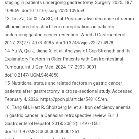
staging in patients undergoing gastrectomy. Surgery. 2025; 187:
109659. doi:10.1016/j.surg.2025.109659.
13. Liu ZJ, Ge XL, Ai SC, et al. Postoperative decrease of serum
albumin predicts short-term complications in patients
undergoing gastric cancer resection. World J Gastroenterol.
2017; 23(27): 4978-4985. doi:10.3748/wjg.v23.i27.4978.
14. Yu W, Qiu J, Jiang X, et al. Analysis of Grip Strength and Its
Explanatory Factors in Older Patients with Gastrointestinal
Tumours. Int J Gen Med. 2024; 17: 2993-3001.
doi:10.2147/IJGM.S464858.
15. Nutritional status and related factors in gastric cancer
patients after gastrectomy: a cross-sectional study. Accessed
February 4, 2026. https://ppch.pl/article/548165/en.
16. Tang GH, Hart R, Sholzberg M, et al. Iron deficiency anemia
in gastric cancer: a Canadian retrospective review. Eur J
Gastroenterol Hepatol. 2018; 30(12): 1497-1501.
doi:10.1097/MEG.0000000000001251.