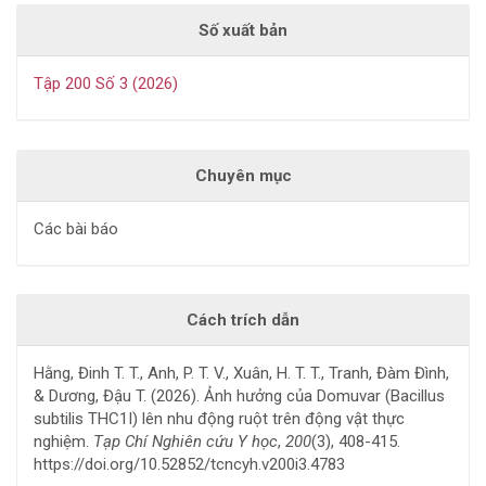
Số xuất bản
Tập 200 Số 3 (2026)
Chuyên mục
Các bài báo
Cách trích dẫn
Hằng, Đinh T. T., Anh, P. T. V., Xuân, H. T. T., Tranh, Đàm Đình,
& Dương, Đậu T. (2026). Ảnh hưởng của Domuvar (Bacillus
subtilis THC1I) lên nhu động ruột trên động vật thực
nghiệm.
Tạp Chí Nghiên cứu Y học
,
200
(3), 408-415.
https://doi.org/10.52852/tcncyh.v200i3.4783