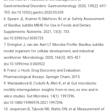
Gastrointestinal Disorders. Gastroenterology. 2020; 159(2): 697-
705. doi:10.1053/j.gastro.2020.05.059.
6. Spears JL, Kramer R, Nikiforov AI, et al. Safety Assessment
of Bacillus subtilis MB40 for Use in Foods and Dietary
Supplements. Nutrients. 2021; 13(3): 733.
doi:10.3390/nu13030733.
7. Errington J, van der Aart LT. Microbe Profile: Bacillus subtilis:
model organism for cellular development, and industrial
workhorse. Microbiology. 2020; 166(5): 425-427.
doi:10.1099/mic.0.000922.
8. Franz J. Hock. Drug Discovery and Evaluation:
Pharmacological Assays. Springer Cham; 2015.
9. Waclawiková B, Codutti A, Alim K, et al. Gut microbiota-
motility interregulation: insights from in vivo, ex vivo and in
silico studies. Gut Microbes. 14(1): 1997296.
doi:10.1080/19490976.2021.1997296.
10. Jespersen B, Tykocki NR, Watts SW, et al. Measurement of