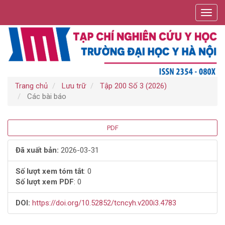
Điều
Toggl
hướng
navig
chính
Nội
dung
chính
Thanh
bên
Trang chủ
Lưu trữ
Tập 200 Số 3 (2026)
Các bài báo
Thanh
PDF
bên
Đã xuất bản:
2026-03-31
bài
Số lượt xem tóm tắt
: 0
Số lượt xem PDF
: 0
viết
DOI:
https://doi.org/10.52852/tcncyh.v200i3.4783