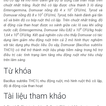
thỏ cô lập và mô hình đánh giá độ di động của than hoạt trên
của
chuột nhắt trắng. Ruột thỏ cô lập được chia thành 3 lô dùng
7
Enterogermina, Domuvar nồng độ 4 x 10
CFU/mL Tyrod và
bài
7
Domuvar nồng độ 8 x 10
CFU/mL Tyrod, tiến hành đánh giá tần
số và biên độ co bóp ruột thỏ cô lập. Trên chuột nhắt trắng, độ
viết
di động của than hoạt được so sánh giữa các lô sau khi uống
9
nước cất, Enterogermina, Domuvar liều 0,82 x 10
CFU/kg hoặc
9
1,64 x 10
CFU/kg. Kết quả nghiên cứu cho thấy Domuvar có tác
dụng làm giảm nhu động ruột trên cả 2 mô hình thực nghiệm
với tác dụng phụ thuộc liều. Do vậy, Domuvar (Bacillus subtilis
THC1I) có thể trở thành một liệu pháp tiềm năng trong hỗ trợ
điều trị các tình trạng làm tăng nhu động ruột như tiêu chảy
trên lâm sàng.
Chi
Từ khóa
tiết
Bacillus subtilis THC1I, nhu động ruột, mô hình ruột thỏ cô lập,
độ di động của than hoạt
bài
Tài liệu tham khảo
viết