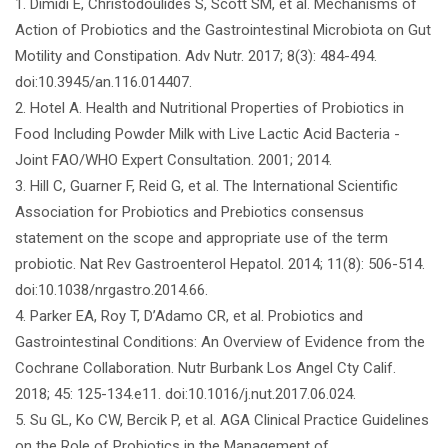
1. Dimidi E, Christodoulides S, Scott SM, et al. Mechanisms of
Action of Probiotics and the Gastrointestinal Microbiota on Gut
Motility and Constipation. Adv Nutr. 2017; 8(3): 484-494.
doi:10.3945/an.116.014407.
2. Hotel A. Health and Nutritional Properties of Probiotics in
Food Including Powder Milk with Live Lactic Acid Bacteria -
Joint FAO/WHO Expert Consultation. 2001; 2014.
3. Hill C, Guarner F, Reid G, et al. The International Scientific
Association for Probiotics and Prebiotics consensus
statement on the scope and appropriate use of the term
probiotic. Nat Rev Gastroenterol Hepatol. 2014; 11(8): 506-514.
doi:10.1038/nrgastro.2014.66.
4. Parker EA, Roy T, D’Adamo CR, et al. Probiotics and
Gastrointestinal Conditions: An Overview of Evidence from the
Cochrane Collaboration. Nutr Burbank Los Angel Cty Calif.
2018; 45: 125-134.e11. doi:10.1016/j.nut.2017.06.024.
5. Su GL, Ko CW, Bercik P, et al. AGA Clinical Practice Guidelines
on the Role of Probiotics in the Management of