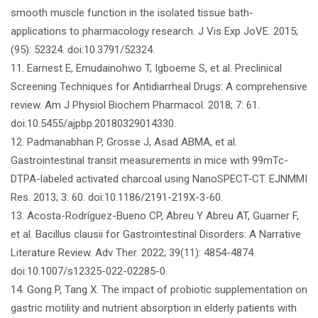
smooth muscle function in the isolated tissue bath-
applications to pharmacology research. J Vis Exp JoVE. 2015;
(95): 52324. doi:10.3791/52324.
11. Earnest E, Emudainohwo T, Igboeme S, et al. Preclinical
Screening Techniques for Antidiarrheal Drugs: A comprehensive
review. Am J Physiol Biochem Pharmacol. 2018; 7: 61.
doi:10.5455/ajpbp.20180329014330.
12. Padmanabhan P, Grosse J, Asad ABMA, et al.
Gastrointestinal transit measurements in mice with 99mTc-
DTPA-labeled activated charcoal using NanoSPECT-CT. EJNMMI
Res. 2013; 3: 60. doi:10.1186/2191-219X-3-60.
13. Acosta-Rodríguez-Bueno CP, Abreu Y Abreu AT, Guarner F,
et al. Bacillus clausii for Gastrointestinal Disorders: A Narrative
Literature Review. Adv Ther. 2022; 39(11): 4854-4874.
doi:10.1007/s12325-022-02285-0.
14. Gong P, Tang X. The impact of probiotic supplementation on
gastric motility and nutrient absorption in elderly patients with