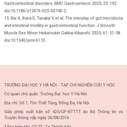
Gastrointestinal disorders. BMC Gastroenterol. 2025; 25: 192.
doi:10.1186/s12876-025-03740-2.
15. Bai X, Ihara E, Tanaka Y, et al. The interplay of gut microbiota
and intestinal motility in gastrointestinal function. J Smooth
Muscle Res Nihon Heikatsukin Gakkai Kikanshi. 2025; 61: 51-58.
doi:10.1540/jsmr.61.51.
TRƯỜNG ĐẠI HỌC Y HÀ NỘI - TẠP CHÍ NGHIÊN CỨU Y HỌC
Cơ quan chủ quản: Trường Đại học Y Hà Nội
Địa chỉ: Số 1, Tôn Thất Tùng, Đống Đa, Hà Nội
Giấy phép xuất bản số 425/GP-BTTTT do Bộ Thông tin và
Truyền thông cấp ngày 26/08/2016
Tổng biên tập: GS.TS. Tạ Thành Văn