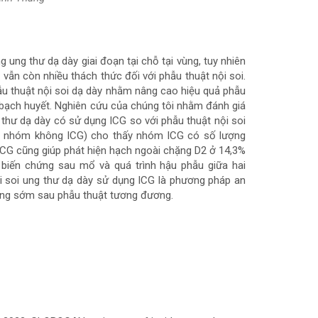
g ung thư dạ dày giai đoạn tại chỗ tại vùng, tuy nhiên
 vẫn còn nhiều thách thức đối với phẫu thuật nội soi.
u thuật nội soi dạ dày nhằm nâng cao hiệu quả phẫu
ch bạch huyết. Nghiên cứu của chúng tôi nhằm đánh giá
 thư dạ dày có sử dụng ICG so với phẫu thuật nội soi
20 nhóm không ICG) cho thấy nhóm ICG có số lượng
 ICG cũng giúp phát hiện hạch ngoài chặng D2 ở 14,3%
, biến chứng sau mổ và quá trình hậu phẫu giữa hai
i soi ung thư dạ dày sử dụng ICG là phương pháp an
hứng sớm sau phẫu thuật tương đương.