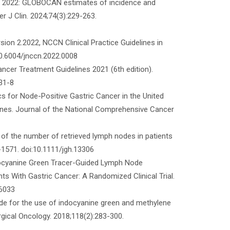
tics 2022: GLOBOCAN estimates of incidence and
r J Clin. 2024;74(3):229-263.
rsion 2.2022, NCCN Clinical Practice Guidelines in
10.6004/jnccn.2022.0008
ncer Treatment Guidelines 2021 (6th edition).
31-8
ics for Node-Positive Gastric Cancer in the United
nes. Journal of the National Comprehensive Cancer
 of the number of retrieved lymph nodes in patients
-1571. doi:10.1111/jgh.13306
Indocyanine Green Tracer-Guided Lymph Node
ts With Gastric Cancer: A Randomized Clinical Trial.
.6033
uide for the use of indocyanine green and methylene
rgical Oncology. 2018;118(2):283-300.