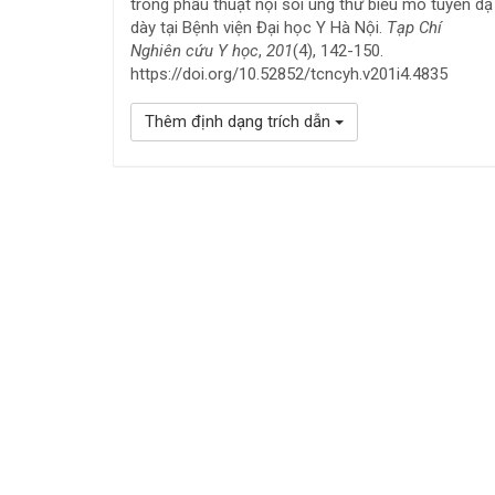
trong phẫu thuật nội soi ung thư biểu mô tuyến dạ
dày tại Bệnh viện Đại học Y Hà Nội.
Tạp Chí
Nghiên cứu Y học
,
201
(4), 142-150.
https://doi.org/10.52852/tcncyh.v201i4.4835
Thêm định dạng trích dẫn