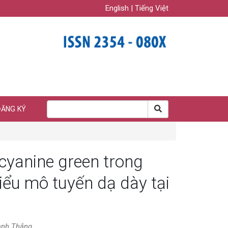
English
|
Tiếng Việt
ĐĂNG KÝ
cyanine green trong
biểu mô tuyến dạ dày tại
ạnh Thắng