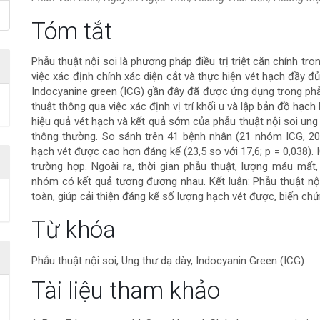
Nội
Tóm tắt
dung
Phẫu thuật nội soi là phương pháp điều trị triệt căn chính tron
việc xác định chính xác diện cắt và thực hiện vét hạch đầy đủ
chính
Indocyanine green (ICG) gần đây đã được ứng dụng trong phẫ
thuật thông qua việc xác định vị trí khối u và lập bản đồ hạ
của
hiệu quả vét hạch và kết quả sớm của phẫu thuật nội soi ung
thông thường. So sánh trên 41 bệnh nhân (21 nhóm ICG, 
bài
hạch vét được cao hơn đáng kể (23,5 so với 17,6; p = 0,038).
trường hợp. Ngoài ra, thời gian phẫu thuật, lượng máu mất
viết
nhóm có kết quả tương đương nhau. Kết luận: Phẫu thuật nộ
toàn, giúp cải thiện đáng kể số lượng hạch vét được, biến c
Chi
Từ khóa
tiết
Phẫu thuật nội soi, Ung thư dạ dày, Indocyanin Green (ICG)
bài
Tài liệu tham khảo
viết