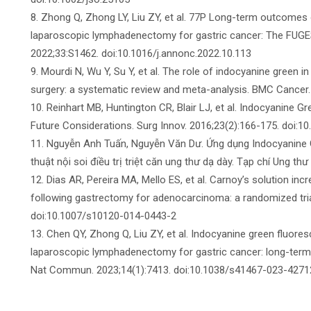
8. Zhong Q, Zhong LY, Liu ZY, et al. 77P Long-term outcomes
laparoscopic lymphadenectomy for gastric cancer: The FUGES-
2022;33:S1462. doi:10.1016/j.annonc.2022.10.113
9. Mourdi N, Wu Y, Su Y, et al. The role of indocyanine green i
surgery: a systematic review and meta-analysis. BMC Cancer
10. Reinhart MB, Huntington CR, Blair LJ, et al. Indocyanine Gr
Future Considerations. Surg Innov. 2016;23(2):166-175. doi
11. Nguyễn Anh Tuấn, Nguyễn Văn Dư. Ứng dụng Indocyanine 
thuật nội soi điều trị triệt căn ung thư dạ dày. Tạp chí Ung th
12. Dias AR, Pereira MA, Mello ES, et al. Carnoy’s solution 
following gastrectomy for adenocarcinoma: a randomized trial
doi:10.1007/s10120-014-0443-2
13. Chen QY, Zhong Q, Liu ZY, et al. Indocyanine green fluor
laparoscopic lymphadenectomy for gastric cancer: long-term 
Nat Commun. 2023;14(1):7413. doi:10.1038/s41467-023-4271