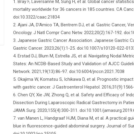
1. Bray F, Laversanne M, Sung H, et al. Global cancer statis
mortality worldwide for 36 cancers in 185 countries. CA Cance
doi:10.3322/caac.21834
2. Ajani JA, D’Amico TA, Bentrem DJ, et al. Gastric Cancer, Ve
Oncology. J Natl Compr Canc Netw. 2022;20(2):167-192. doi:
3. Japanese Gastric Cancer Association. Japanese Gastric Ca
Gastric Cancer. 2023;26(1):1-25. doi:10.1007/s10120-022-013
4. Erstad DJ, Blum M, Estrella JS, et al. Navigating Nodal Metr
States: An NCDB-Based Study and Validation of AJCC Guideli
Network. 2021;19(13):86-97. doi:10.6004/jnccn.2021.7038
5. Okajima W, Komatsu S, Ichikawa D, et al. Prognostic impact
with gastric cancer. J Gastroenterol Hepatol. 2016;31(9):1566
6. Chen QY, Xie JW, Zhong Q, et al. Safety and Efficacy of 
Dissection During Laparoscopic Radical Gastrectomy in Patien
JAMA Surg. 2020;155(4):300-311. doi:10.1001/jamasurg.2019
7. van Manen L, Handgraaf HJM, Diana M, et al. A practical g
blue in fluorescence-guided abdominal surgery. Journal of Su
doi:10.1002/jso.25105