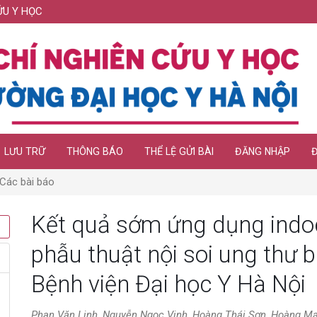
ỨU Y HỌC
LƯU TRỮ
THÔNG BÁO
THỂ LỆ GỬI BÀI
ĐĂNG NHẬP
Các bài báo
Kết quả sớm ứng dụng indo
phẫu thuật nội soi ung thư 
Bệnh viện Đại học Y Hà Nội
Phan Văn Linh, Nguyễn Ngọc Vinh, Hoàng Thái Sơn, Hoàng M