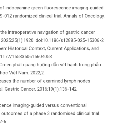
 of indocyanine green fluorescence imaging-guided
012 randomized clinical trial. Annals of Oncology.
n the intraoperative navigation of gastric cancer
. 2025;25(1):1920. doi:10.1186/s12885-025-15306-2
een: Historical Context, Current Applications, and
:10.1177/1553350615604053
Green phát quang hướng dẫn vét hạch trong phẫu
ư học Việt Nam. 2022;2.
increases the number of examined lymph nodes
. Gastric Cancer. 2016;19(1):136-142.
escence imaging-guided versus conventional
outcomes of a phase 3 randomised clinical trial.
2-6