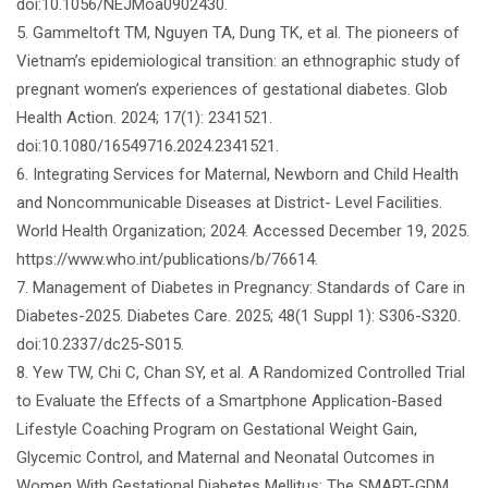
doi:10.1056/NEJMoa0902430.
5. Gammeltoft TM, Nguyen TA, Dung TK, et al. The pioneers of
Vietnam’s epidemiological transition: an ethnographic study of
pregnant women’s experiences of gestational diabetes. Glob
Health Action. 2024; 17(1): 2341521.
doi:10.1080/16549716.2024.2341521.
6. Integrating Services for Maternal, Newborn and Child Health
and Noncommunicable Diseases at District- Level Facilities.
World Health Organization; 2024. Accessed December 19, 2025.
https://www.who.int/publications/b/76614.
7. Management of Diabetes in Pregnancy: Standards of Care in
Diabetes-2025. Diabetes Care. 2025; 48(1 Suppl 1): S306-S320.
doi:10.2337/dc25-S015.
8. Yew TW, Chi C, Chan SY, et al. A Randomized Controlled Trial
to Evaluate the Effects of a Smartphone Application-Based
Lifestyle Coaching Program on Gestational Weight Gain,
Glycemic Control, and Maternal and Neonatal Outcomes in
Women With Gestational Diabetes Mellitus: The SMART-GDM