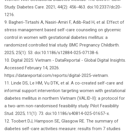
Study. Diabetes Care. 2021; 44(2): 456-463. doi:10.2337/dc20-
1216.
9. Bagheri-Tirtashi A, Nasiri-Amiri F, Adib-Rad H, et al. Effect of
stress management based self-care counseling on glycemic
control in women with gestational diabetes mellitus: a
randomized controlled trial study. BMC Pregnancy Childbirth.
2025; 25(1): 53. doi:10.1186/s12884-025-07138-6.
10. Digital 2025: Vietnam - DataReportal - Global Digital Insights.
Accessed February 14, 2026.
https://datareportal.com/reports/digital-2025-vietnam.
11. Linde DS, Le HM, Vu DTK, et al. A co-created self-care and
informal support intervention targeting women with gestational
diabetes mellitus in northern Vietnam (VALID-II): a protocol for
a two-arm non-randomised feasibility study. Pilot Feasibility
Stud. 2025; 11(1): 73. doi:10.1186/s40814-025-01657-x.
12. Toobert DJ, Hampson SE, Glasgow RE. The summary of
diabetes self-care activities measure: results from 7 studies