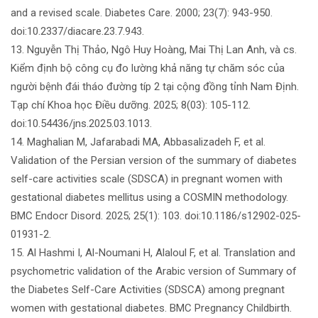
and a revised scale. Diabetes Care. 2000; 23(7): 943-950.
doi:10.2337/diacare.23.7.943.
13. Nguyễn Thị Thảo, Ngô Huy Hoàng, Mai Thị Lan Anh, và cs.
Kiểm định bộ công cụ đo lường khả năng tự chăm sóc của
người bệnh đái tháo đường típ 2 tại cộng đồng tỉnh Nam Định.
Tạp chí Khoa học Điều dưỡng. 2025; 8(03): 105-112.
doi:10.54436/jns.2025.03.1013.
14. Maghalian M, Jafarabadi MA, Abbasalizadeh F, et al.
Validation of the Persian version of the summary of diabetes
self-care activities scale (SDSCA) in pregnant women with
gestational diabetes mellitus using a COSMIN methodology.
BMC Endocr Disord. 2025; 25(1): 103. doi:10.1186/s12902-025-
01931-2.
15. Al Hashmi I, Al-Noumani H, Alaloul F, et al. Translation and
psychometric validation of the Arabic version of Summary of
the Diabetes Self-Care Activities (SDSCA) among pregnant
women with gestational diabetes. BMC Pregnancy Childbirth.