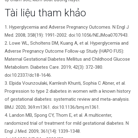
bài
Tài liệu tham khảo
viết
1. Hyperglycemia and Adverse Pregnancy Outcomes. N Engl J
Med. 2008; 358(19): 1991-2002. doi:10.1056/NEJMoa0707943.
2. Lowe WL, Scholtens DM, Kuang A, et al. Hyperglycemia and
Adverse Pregnancy Outcome Follow-up Study (HAPO FUS):
Maternal Gestational Diabetes Mellitus and Childhood Glucose
Metabolism. Diabetes Care. 2019; 42(3): 372-380.
doi:10.2337/dc18-1646.
3. Elpida Vounzoulaki, Kamlesh Khunti, Sophia C Abner, et al.
Progression to type 2 diabetes in women with a known history
of gestational diabetes: systematic review and meta-analysis.
BMJ. 2020; 369:m1361. doi:10.1136/bmj.m1361.
4. Landon MB, Spong CY, Thom E, et al. A multicenter,
randomized trial of treatment for mild gestational diabetes. N
Engl J Med. 2009; 361(14): 1339-1348.