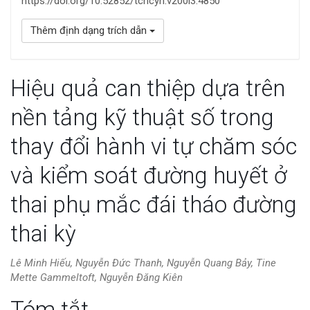
https://doi.org/10.52852/tcncyh.v200i3.4850
Thêm định dạng trích dẫn
Hiệu quả can thiệp dựa trên
nền tảng kỹ thuật số trong
thay đổi hành vi tự chăm sóc
và kiểm soát đường huyết ở
thai phụ mắc đái tháo đường
thai kỳ
Lê Minh Hiếu, Nguyễn Đức Thanh, Nguyễn Quang Bảy, Tine
Mette Gammeltoft, Nguyễn Đăng Kiên
Nội
Tóm tắt