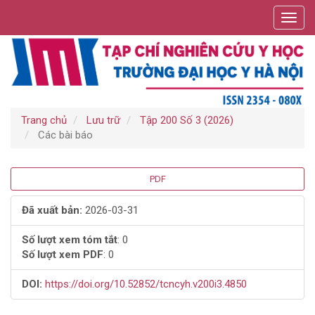
Điều
Toggl
hướng
navig
chính
Nội
dung
chính
Thanh
bên
Trang chủ
Lưu trữ
Tập 200 Số 3 (2026)
Các bài báo
Thanh
PDF
bên
Đã xuất bản:
2026-03-31
bài
Số lượt xem tóm tắt
: 0
Số lượt xem PDF
: 0
viết
DOI:
https://doi.org/10.52852/tcncyh.v200i3.4850