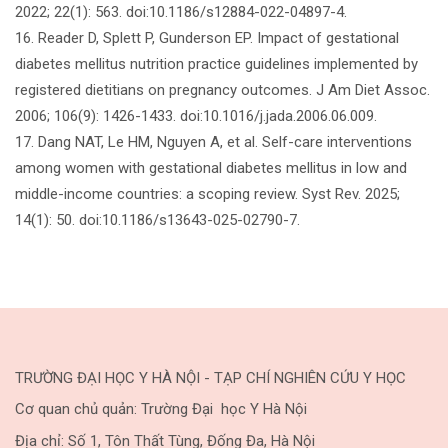
2022; 22(1): 563. doi:10.1186/s12884-022-04897-4.
16. Reader D, Splett P, Gunderson EP. Impact of gestational
diabetes mellitus nutrition practice guidelines implemented by
registered dietitians on pregnancy outcomes. J Am Diet Assoc.
2006; 106(9): 1426-1433. doi:10.1016/j.jada.2006.06.009.
17. Dang NAT, Le HM, Nguyen A, et al. Self-care interventions
among women with gestational diabetes mellitus in low and
middle-income countries: a scoping review. Syst Rev. 2025;
14(1): 50. doi:10.1186/s13643-025-02790-7.
TRƯỜNG ĐẠI HỌC Y HÀ NỘI - TẠP CHÍ NGHIÊN CỨU Y HỌC
Cơ quan chủ quản: Trường Đại học Y Hà Nội
Địa chỉ: Số 1, Tôn Thất Tùng, Đống Đa, Hà Nội