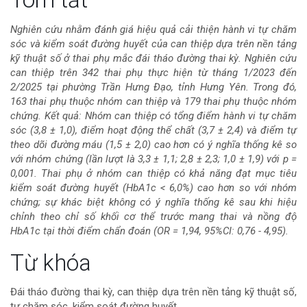
dung
Nghiên cứu nhằm đánh giá hiệu quả cải thiện hành vi tự chăm
sóc và kiểm soát đường huyết của can thiệp dựa trên nền tảng
chính
kỹ thuật số ở thai phụ mắc đái tháo đường thai kỳ. Nghiên cứu
can thiệp trên 342 thai phụ thực hiện từ tháng 1/2023 đến
của
2/2025 tại phường Trần Hưng Đạo, tỉnh Hưng Yên. Trong đó,
163 thai phụ thuộc nhóm can thiệp và 179 thai phụ thuộc nhóm
bài
chứng. Kết quả: Nhóm can thiệp có tổng điểm hành vi tự chăm
sóc (3,8 ± 1,0), điểm hoạt động thể chất (3,7 ± 2,4) và điểm tự
viết
theo dõi đường máu (1,5 ± 2,0) cao hơn có ý nghĩa thống kê so
với nhóm chứng (lần lượt là 3,3 ± 1,1; 2,8 ± 2,3; 1,0 ± 1,9) với p =
0,001. Thai phụ ở nhóm can thiệp có khả năng đạt mục tiêu
kiểm soát đường huyết (HbA1c < 6,0%) cao hơn so với nhóm
chứng; sự khác biệt không có ý nghĩa thống kê sau khi hiệu
chỉnh theo chỉ số khối cơ thể trước mang thai và nồng độ
HbA1c tại thời điểm chẩn đoán (OR = 1,94, 95%CI: 0,76 - 4,95).
Chi
Từ khóa
tiết
Đái tháo đường thai kỳ, can thiệp dựa trên nền tảng kỹ thuật số,
tự chăm sóc, kiểm soát đường huyết