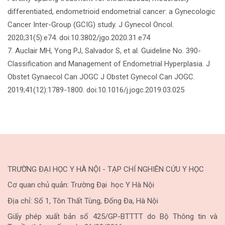
differentiated, endometrioid endometrial cancer: a Gynecologic
Cancer Inter-Group (GCIG) study. J Gynecol Oncol.
2020;31(5):e74. doi:10.3802/jgo.2020.31.e74
7. Auclair MH, Yong PJ, Salvador S, et al. Guideline No. 390-
Classification and Management of Endometrial Hyperplasia. J
Obstet Gynaecol Can JOGC J Obstet Gynecol Can JOGC.
2019;41(12):1789-1800. doi:10.1016/j.jogc.2019.03.025
TRƯỜNG ĐẠI HỌC Y HÀ NỘI - TẠP CHÍ NGHIÊN CỨU Y HỌC
Cơ quan chủ quản: Trường Đại học Y Hà Nội
Địa chỉ: Số 1, Tôn Thất Tùng, Đống Đa, Hà Nội
Giấy phép xuất bản số 425/GP-BTTTT do Bộ Thông tin và