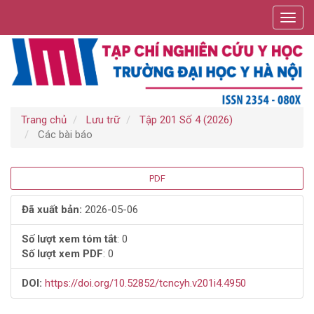
Điều
Toggl
hướng
navig
chính
Nội
dung
chính
Thanh
bên
Trang chủ
Lưu trữ
Tập 201 Số 4 (2026)
Các bài báo
Thanh
PDF
bên
Đã xuất bản:
2026-05-06
bài
Số lượt xem tóm tắt
: 0
Số lượt xem PDF
: 0
viết
DOI:
https://doi.org/10.52852/tcncyh.v201i4.4950