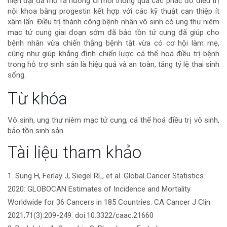
hiện đại đã mở ra hướng đi mới thông qua các phác đồ điều trị
bài
nội khoa bằng progestin kết hợp với các kỹ thuật can thiệp ít
xâm lấn. Điều trị thành công bệnh nhân vô sinh có ung thư niêm
viết
mạc tử cung giai đoạn sớm đã bảo tồn tử cung đã giúp cho
bệnh nhân vừa chiến thắng bệnh tật vừa có cơ hội làm mẹ,
cũng như giúp khẳng định chiến lược cá thể hoá điều trị bệnh
trong hỗ trợ sinh sản là hiệu quả và an toàn, tăng tỷ lệ thai sinh
sống.
Chi
Từ khóa
tiết
Vô sinh, ung thư niêm mạc tử cung, cá thể hoá điều trị vô sinh,
bảo tồn sinh sản
bài
Tài liệu tham khảo
viết
1. Sung H, Ferlay J, Siegel RL, et al. Global Cancer Statistics
2020: GLOBOCAN Estimates of Incidence and Mortality
Worldwide for 36 Cancers in 185 Countries. CA Cancer J Clin.
2021;71(3):209-249. doi:10.3322/caac.21660