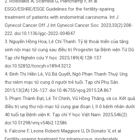
2. Rodolakis A, Scambia G, Planchamp F, et al.
ESGO/ESHRE/ESGE Guidelines for the fertility-sparing
treatment of patients with endometrial carcinoma. Int J
Gynecol Cancer Off J Int Gynecol Cancer Soc. 2023;33(2):208-
222. doi:10.1136/ijgc-2022-004047
3. Nguyễn Hồng Hoa, Lê Chí Thanh. Tỷ lệ thoái triển của tăng
sinh nội mạc tử cung sau điều trị Progestin tại Bệnh viện Từ Dũ.
Tạp chí Nghiên cứu Y học. 2025;189(4):128-137.
doi:10.52852/tcncyh.v189i4.3212
4. Đinh Thị Hiền Lê, Vũ Bá Quyết, Ngô Phan Thanh Thuý. Ung
thư niêm mạc tử cung ở người trẻ tuổi. Tạp chí Phụ Sản.
2015;13(2A):126-127. doi:10.46755/vjog.2015.2A.867
5. Phạm Thành Đạt, Lê Trí Chinh, Vũ Hồng Thăng, và cs. Kết quả
điều trị ung thư nội mạc tử cung giai đoạn I, II ở bệnh nhân dưới
40 tuổi tại Bệnh viện K. Tạp chí Y học Việt Nam. 2025;546(2).
doi:10.51298/vmj.v546i2.12586
6. Falcone F, Leone Roberti Maggiore U, Di Donato V, et al.
Fertility-sparing treatment for intramucous, moderately