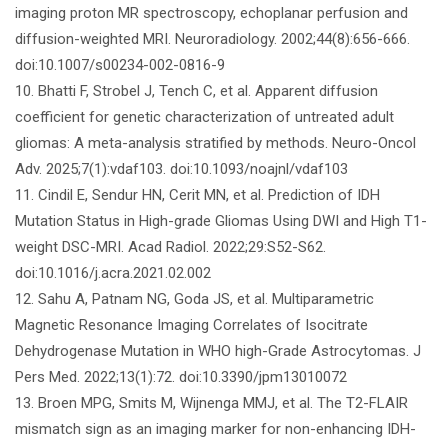
imaging proton MR spectroscopy, echoplanar perfusion and
diffusion-weighted MRI. Neuroradiology. 2002;44(8):656-666.
doi:10.1007/s00234-002-0816-9
10. Bhatti F, Strobel J, Tench C, et al. Apparent diffusion
coefficient for genetic characterization of untreated adult
gliomas: A meta-analysis stratified by methods. Neuro-Oncol
Adv. 2025;7(1):vdaf103. doi:10.1093/noajnl/vdaf103
11. Cindil E, Sendur HN, Cerit MN, et al. Prediction of IDH
Mutation Status in High-grade Gliomas Using DWI and High T1-
weight DSC-MRI. Acad Radiol. 2022;29:S52-S62.
doi:10.1016/j.acra.2021.02.002
12. Sahu A, Patnam NG, Goda JS, et al. Multiparametric
Magnetic Resonance Imaging Correlates of Isocitrate
Dehydrogenase Mutation in WHO high-Grade Astrocytomas. J
Pers Med. 2022;13(1):72. doi:10.3390/jpm13010072
13. Broen MPG, Smits M, Wijnenga MMJ, et al. The T2-FLAIR
mismatch sign as an imaging marker for non-enhancing IDH-