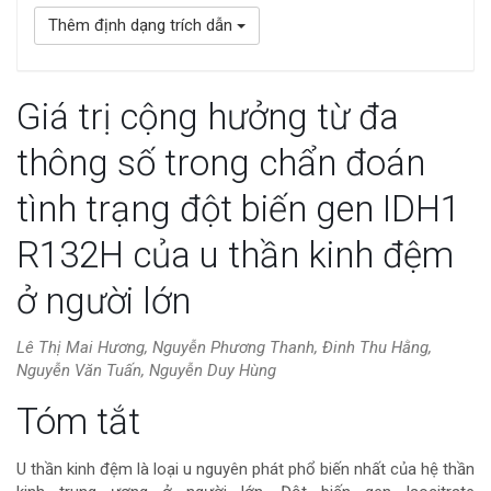
Thêm định dạng trích dẫn
Giá trị cộng hưởng từ đa
thông số trong chẩn đoán
tình trạng đột biến gen IDH1
R132H của u thần kinh đệm
ở người lớn
Lê Thị Mai Hương, Nguyễn Phương Thanh, Đinh Thu Hằng,
Nguyễn Văn Tuấn, Nguyễn Duy Hùng
Nội
Tóm tắt
dung
U thần kinh đệm là loại u nguyên phát phổ biến nhất của hệ thần