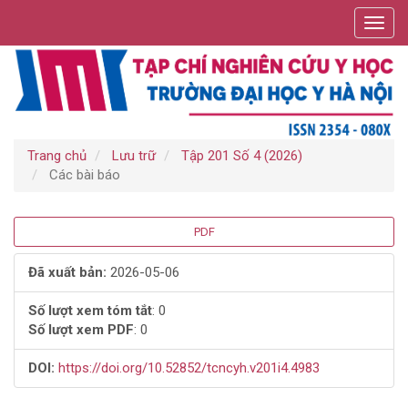
Điều
Toggl
hướng
navig
chính
Nội
dung
chính
Thanh
bên
Trang chủ
Lưu trữ
Tập 201 Số 4 (2026)
Các bài báo
Thanh
PDF
bên
Đã xuất bản:
2026-05-06
bài
Số lượt xem tóm tắt
: 0
Số lượt xem PDF
: 0
viết
DOI:
https://doi.org/10.52852/tcncyh.v201i4.4983