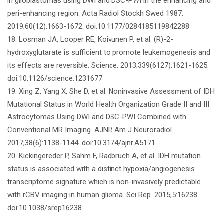
in glioblastomas using DWI and DSC-PWI in the enhancing and
peri-enhancing region. Acta Radiol Stockh Swed 1987.
2019;60(12):1663-1672. doi:10.1177/0284185119842288
18. Losman JA, Looper RE, Koivunen P, et al. (R)-2-
hydroxyglutarate is sufficient to promote leukemogenesis and
its effects are reversible. Science. 2013;339(6127):1621-1625.
doi:10.1126/science.1231677
19. Xing Z, Yang X, She D, et al. Noninvasive Assessment of IDH
Mutational Status in World Health Organization Grade II and III
Astrocytomas Using DWI and DSC-PWI Combined with
Conventional MR Imaging. AJNR Am J Neuroradiol.
2017;38(6):1138-1144. doi:10.3174/ajnr.A5171
20. Kickingereder P, Sahm F, Radbruch A, et al. IDH mutation
status is associated with a distinct hypoxia/angiogenesis
transcriptome signature which is non-invasively predictable
with rCBV imaging in human glioma. Sci Rep. 2015;5:16238.
doi:10.1038/srep16238