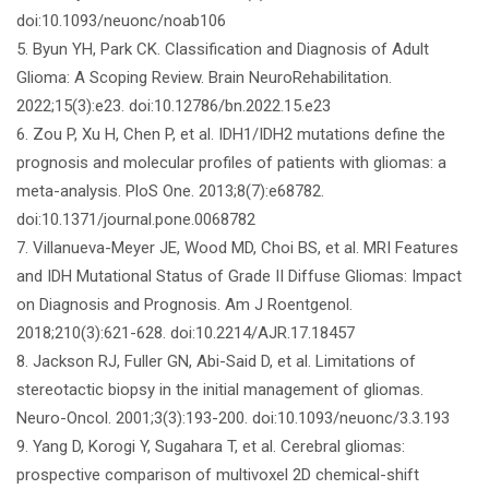
doi:10.1093/neuonc/noab106
5. Byun YH, Park CK. Classification and Diagnosis of Adult
Glioma: A Scoping Review. Brain NeuroRehabilitation.
2022;15(3):e23. doi:10.12786/bn.2022.15.e23
6. Zou P, Xu H, Chen P, et al. IDH1/IDH2 mutations define the
prognosis and molecular profiles of patients with gliomas: a
meta-analysis. PloS One. 2013;8(7):e68782.
doi:10.1371/journal.pone.0068782
7. Villanueva-Meyer JE, Wood MD, Choi BS, et al. MRI Features
and IDH Mutational Status of Grade II Diffuse Gliomas: Impact
on Diagnosis and Prognosis. Am J Roentgenol.
2018;210(3):621-628. doi:10.2214/AJR.17.18457
8. Jackson RJ, Fuller GN, Abi-Said D, et al. Limitations of
stereotactic biopsy in the initial management of gliomas.
Neuro-Oncol. 2001;3(3):193-200. doi:10.1093/neuonc/3.3.193
9. Yang D, Korogi Y, Sugahara T, et al. Cerebral gliomas:
prospective comparison of multivoxel 2D chemical-shift