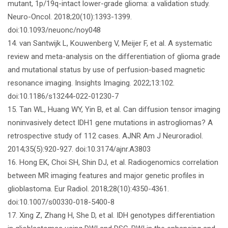
mutant, 1p/19q-intact lower-grade glioma: a validation study.
Neuro-Oncol. 2018;20(10):1393-1399.
doi:10.1093/neuonc/noy048
14. van Santwijk L, Kouwenberg V, Meijer F, et al. A systematic
review and meta-analysis on the differentiation of glioma grade
and mutational status by use of perfusion-based magnetic
resonance imaging. Insights Imaging. 2022;13:102.
doi:10.1186/s13244-022-01230-7
15. Tan WL, Huang WY, Yin B, et al. Can diffusion tensor imaging
noninvasively detect IDH1 gene mutations in astrogliomas? A
retrospective study of 112 cases. AJNR Am J Neuroradiol.
2014;35(5):920-927. doi:10.3174/ajnr.A3803
16. Hong EK, Choi SH, Shin DJ, et al. Radiogenomics correlation
between MR imaging features and major genetic profiles in
glioblastoma. Eur Radiol. 2018;28(10):4350-4361.
doi:10.1007/s00330-018-5400-8
17. Xing Z, Zhang H, She D, et al. IDH genotypes differentiation