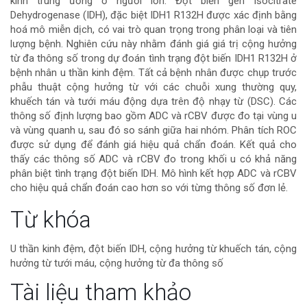
kinh trung ương ở người lớn. Đột biến gen Isocitrate
chính
Dehydrogenase (IDH), đặc biệt IDH1 R132H được xác định bằng
hoá mô miễn dịch, có vai trò quan trọng trong phân loại và tiên
của
lượng bệnh. Nghiên cứu này nhằm đánh giá giá trị cộng hưởng
từ đa thông số trong dự đoán tình trạng đột biến IDH1 R132H ở
bài
bệnh nhân u thần kinh đệm. Tất cả bệnh nhân được chụp trước
phẫu thuật cộng hưởng từ với các chuỗi xung thường quy,
viết
khuếch tán và tưới máu động dựa trên độ nhạy từ (DSC). Các
thông số định lượng bao gồm ADC và rCBV được đo tại vùng u
và vùng quanh u, sau đó so sánh giữa hai nhóm. Phân tích ROC
được sử dụng để đánh giá hiệu quả chẩn đoán. Kết quả cho
thấy các thông số ADC và rCBV đo trong khối u có khả năng
phân biệt tình trạng đột biến IDH. Mô hình kết hợp ADC và rCBV
cho hiệu quả chẩn đoán cao hơn so với từng thông số đơn lẻ.
Chi
Từ khóa
tiết
U thần kinh đệm, đột biến IDH, cộng hưởng từ khuếch tán, cộng
hưởng từ tưới máu, cộng hưởng từ đa thông số
bài
Tài liệu tham khảo
viết