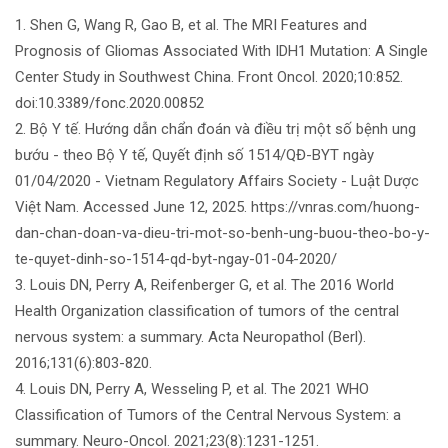
1. Shen G, Wang R, Gao B, et al. The MRI Features and
Prognosis of Gliomas Associated With IDH1 Mutation: A Single
Center Study in Southwest China. Front Oncol. 2020;10:852.
doi:10.3389/fonc.2020.00852
2. Bộ Y tế. Hướng dẫn chẩn đoán và điều trị một số bệnh ung
bướu - theo Bộ Y tế, Quyết định số 1514/QĐ-BYT ngày
01/04/2020 - Vietnam Regulatory Affairs Society - Luật Dược
Việt Nam. Accessed June 12, 2025. https://vnras.com/huong-
dan-chan-doan-va-dieu-tri-mot-so-benh-ung-buou-theo-bo-y-
te-quyet-dinh-so-1514-qd-byt-ngay-01-04-2020/
3. Louis DN, Perry A, Reifenberger G, et al. The 2016 World
Health Organization classification of tumors of the central
nervous system: a summary. Acta Neuropathol (Berl).
2016;131(6):803-820.
4. Louis DN, Perry A, Wesseling P, et al. The 2021 WHO
Classification of Tumors of the Central Nervous System: a
summary. Neuro-Oncol. 2021;23(8):1231-1251.