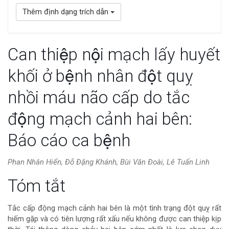
Thêm định dạng trích dẫn
Can thiệp nội mạch lấy huyết
khối ở bệnh nhân đột quỵ
nhồi máu não cấp do tắc
động mạch cảnh hai bên:
Báo cáo ca bệnh
Phan Nhân Hiển, Đỗ Đặng Khánh, Bùi Văn Đoài, Lê Tuấn Linh
Nội
Tóm tắt
dung
Tắc cấp động mạch cảnh hai bên là một tình trạng đột quỵ rất
hiếm gặp và có tiên lượng rất xấu nếu không được can thiệp kịp
chính