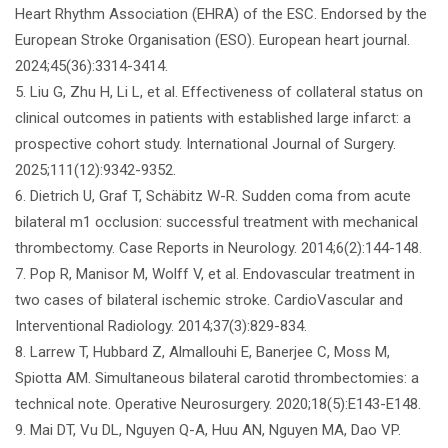
Heart Rhythm Association (EHRA) of the ESC. Endorsed by the
European Stroke Organisation (ESO). European heart journal.
2024;45(36):3314-3414.
5. Liu G, Zhu H, Li L, et al. Effectiveness of collateral status on
clinical outcomes in patients with established large infarct: a
prospective cohort study. International Journal of Surgery.
2025;111(12):9342-9352.
6. Dietrich U, Graf T, Schäbitz W-R. Sudden coma from acute
bilateral m1 occlusion: successful treatment with mechanical
thrombectomy. Case Reports in Neurology. 2014;6(2):144-148.
7. Pop R, Manisor M, Wolff V, et al. Endovascular treatment in
two cases of bilateral ischemic stroke. CardioVascular and
Interventional Radiology. 2014;37(3):829-834.
8. Larrew T, Hubbard Z, Almallouhi E, Banerjee C, Moss M,
Spiotta AM. Simultaneous bilateral carotid thrombectomies: a
technical note. Operative Neurosurgery. 2020;18(5):E143-E148.
9. Mai DT, Vu DL, Nguyen Q-A, Huu AN, Nguyen MA, Dao VP.