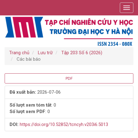
Điều
Toggl
hướng
navig
chính
Nội
dung
chính
Thanh
bên
Trang chủ
Lưu trữ
Tập 203 Số 6 (2026)
Các bài báo
Thanh
PDF
bên
Đã xuất bản:
2026-07-06
bài
Số lượt xem tóm tắt
: 0
Số lượt xem PDF
: 0
viết
DOI:
https://doi.org/10.52852/tcncyh.v203i6.5013