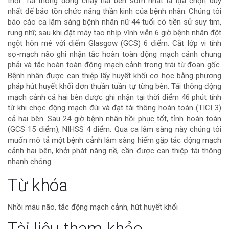
thời. Tái thông dòng chảy hai bên sớm nhất là lựa chọn duy
nhất để bảo tồn chức năng thần kinh của bệnh nhân. Chúng tôi
của
báo cáo ca lâm sàng bệnh nhân nữ 44 tuổi có tiền sử suy tim,
rung nhĩ; sau khi đặt máy tạo nhịp vĩnh viễn 6 giờ bệnh nhân đột
bài
ngột hôn mê với điểm Glasgow (GCS) 6 điểm. Cắt lớp vi tính
sọ-mạch não ghi nhận tắc hoàn toàn động mạch cảnh chung
viết
phải và tắc hoàn toàn động mạch cảnh trong trái từ đoạn gốc.
Bệnh nhân được can thiệp lấy huyết khối cơ học bằng phương
pháp hút huyết khối đơn thuần tuần tự từng bên. Tái thông động
mạch cảnh cả hai bên được ghi nhận tại thời điểm 46 phút tính
từ khi chọc động mạch đùi và đạt tái thông hoàn toàn (TICI 3)
cả hai bên. Sau 24 giờ bệnh nhân hồi phục tốt, tỉnh hoàn toàn
(GCS 15 điểm), NIHSS 4 điểm. Qua ca lâm sàng này chúng tôi
muốn mô tả một bệnh cảnh lâm sàng hiếm gặp tắc động mạch
cảnh hai bên, khởi phát nặng nề, cần được can thiệp tái thông
nhanh chóng.
Chi
Từ khóa
tiết
Nhồi máu não, tắc động mạch cảnh, hút huyết khối
bài
Tài liệu tham khảo