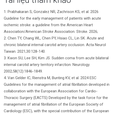
viết
1. Prabhakaran S, Gonzalez NR, Zachrison KS, et al. 2026
Guideline for the early management of patients with acute
ischemic stroke: a guideline from the American Heart
Association/American Stroke Association. Stroke. 2026;
2. Chen TY, Chang WL, Chen PY, Hsiao CL, Lin SK. Acute and
chronic bilateral internal carotid artery occlusion. Acta Neurol
Taiwan. 2021;30:128-140.
3. Kwon SU, Lee SH, Kim JS. Sudden coma from acute bilateral
internal carotid artery territory infarction. Neurology.
2002;58(12):1846-1849.
4. Van Gelder IC, Rienstra M, Bunting KV, et al. 2024 ESC
Guidelines for the management of atrial fibrillation developed in
collaboration with the European Association for Cardio-
Thoracic Surgery (EACTS) Developed by the task force for the
management of atrial fibrillation of the European Society of
Cardiology (ESC), with the special contribution of the European