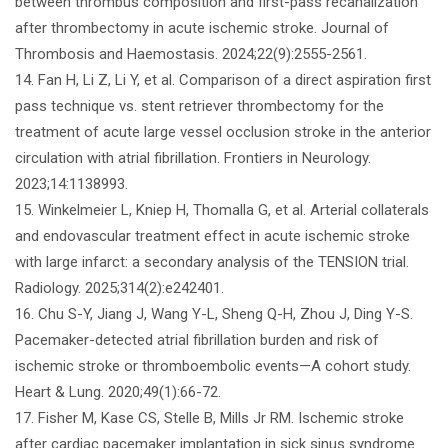
between thrombus composition and first-pass recanalization
after thrombectomy in acute ischemic stroke. Journal of
Thrombosis and Haemostasis. 2024;22(9):2555-2561.
14. Fan H, Li Z, Li Y, et al. Comparison of a direct aspiration first
pass technique vs. stent retriever thrombectomy for the
treatment of acute large vessel occlusion stroke in the anterior
circulation with atrial fibrillation. Frontiers in Neurology.
2023;14:1138993.
15. Winkelmeier L, Kniep H, Thomalla G, et al. Arterial collaterals
and endovascular treatment effect in acute ischemic stroke
with large infarct: a secondary analysis of the TENSION trial.
Radiology. 2025;314(2):e242401.
16. Chu S-Y, Jiang J, Wang Y-L, Sheng Q-H, Zhou J, Ding Y-S.
Pacemaker-detected atrial fibrillation burden and risk of
ischemic stroke or thromboembolic events—A cohort study.
Heart & Lung. 2020;49(1):66-72.
17. Fisher M, Kase CS, Stelle B, Mills Jr RM. Ischemic stroke
after cardiac pacemaker implantation in sick sinus syndrome.