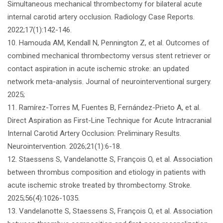
Simultaneous mechanical thrombectomy for bilateral acute
internal carotid artery occlusion. Radiology Case Reports.
2022;17(1):142-146.
10. Hamouda AM, Kendall N, Pennington Z, et al. Outcomes of
combined mechanical thrombectomy versus stent retriever or
contact aspiration in acute ischemic stroke: an updated
network meta-analysis. Journal of neurointerventional surgery.
2025;
11. Ramírez-Torres M, Fuentes B, Fernández-Prieto A, et al.
Direct Aspiration as First-Line Technique for Acute Intracranial
Internal Carotid Artery Occlusion: Preliminary Results.
Neurointervention. 2026;21(1):6-18.
12. Staessens S, Vandelanotte S, François O, et al. Association
between thrombus composition and etiology in patients with
acute ischemic stroke treated by thrombectomy. Stroke.
2025;56(4):1026-1035.
13. Vandelanotte S, Staessens S, François O, et al. Association