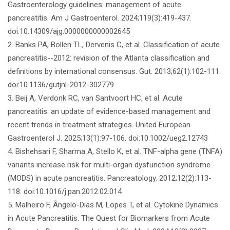
Gastroenterology guidelines: management of acute
pancreatitis. Am J Gastroenterol. 2024;119(3):419-437.
doi:10.14309/ajg.0000000000002645
2. Banks PA, Bollen TL, Dervenis C, et al. Classification of acute
pancreatitis--2012: revision of the Atlanta classification and
definitions by international consensus. Gut. 2013;62(1):102-111.
doi:10.1136/gutjnl-2012-302779
3. Beij A, Verdonk RC, van Santvoort HC, et al. Acute
pancreatitis: an update of evidence-based management and
recent trends in treatment strategies. United European
Gastroenterol J. 2025;13(1):97-106. doi:10.1002/ueg2.12743
4. Bishehsari F, Sharma A, Stello K, et al. TNF-alpha gene (TNFA)
variants increase risk for multi-organ dysfunction syndrome
(MODS) in acute pancreatitis. Pancreatology. 2012;12(2):113-
118. doi:10.1016/j.pan.2012.02.014
5. Malheiro F, Ângelo-Dias M, Lopes T, et al. Cytokine Dynamics
in Acute Pancreatitis: The Quest for Biomarkers from Acute