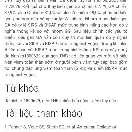
viêm tụy cấp tại Bệnh viện Đa khoa Tây Ninh từ 06/2025 đến
bài
01/2026. Kết quả cho thấy kiểu gen GG chiếm 62,1%, GA chiếm
37,9%, alen G chiếm 81,0% và alen A chiếm 19,0%; phân bố kiểu
viết
gen phù hợp cân bằng Hardy–Weinberg. Nhóm mang kiểu gen
GA có tỷ lệ SIRS và BISAP mức trung bình–nặng cao hơn có ý
nghĩa thống kê so với nhóm GG. Sau hiệu chỉnh các yếu tố
nhiễu, kiểu gen GA vẫn còn duy trì mối liên quan có ý nghĩa
thống kê với SIRS và BISAP mức trung bình–nặng, trong khi alen
A liên quan với BISAP mức trung bình–nặng. Kết quả này gợi ý
đa hình rs1800629 của gen
TNFα
có liên quan với một số biểu
hiện viêm toàn thân sớm ở người bệnh viêm tụy cấp, bao gồm
hội chứng đáp ứng viêm toàn thân (SIRS) và điểm BISAP mức
trung bình–nặng.
Chi
Từ khóa
tiết
đa hình rs1800629, gen TNFα, diễn tiến nặng, viêm tuỵ cấp
bài
Tài liệu tham khảo
viết
1. Tenner S, Vege SS, Sheth SG, et al. American College of