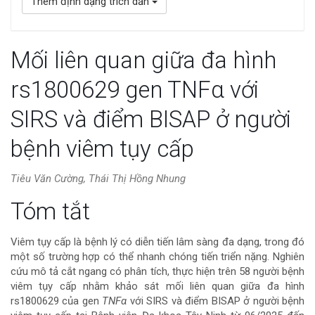
Thêm định dạng trích dẫn
Mối liên quan giữa đa hình
rs1800629 gen TNFα với
SIRS và điểm BISAP ở người
bệnh viêm tụy cấp
Tiêu Văn Cường, Thái Thị Hồng Nhung
Nội
Tóm tắt
dung
Viêm tụy cấp là bệnh lý có diễn tiến lâm sàng đa dạng, trong đó
một số trường hợp có thể nhanh chóng tiến triển nặng. Nghiên
chính
cứu mô tả cắt ngang có phân tích, thực hiện trên 58 người bệnh
viêm tụy cấp nhằm khảo sát mối liên quan giữa đa hình
của
rs1800629 của gen
TNFα
với SIRS và điểm BISAP ở người bệnh