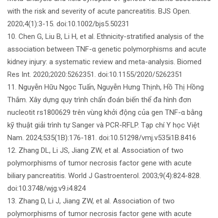
with the risk and severity of acute pancreatitis. BJS Open.
2020;4(1):3-15. doi:10.1002/bjs5.50231
10. Chen G, Liu B, Li H, et al. Ethnicity-stratified analysis of the
association between TNF-α genetic polymorphisms and acute
kidney injury: a systematic review and meta-analysis. Biomed
Res Int. 2020;2020:5262351. doi:10.1155/2020/5262351
11. Nguyễn Hữu Ngọc Tuấn, Nguyễn Hưng Thịnh, Hồ Thị Hồng
Thắm. Xây dựng quy trình chẩn đoán biến thể đa hình đơn
nucleotit rs1800629 trên vùng khởi động của gen TNF-α bằng
kỹ thuật giải trình tự Sanger và PCR-RFLP. Tạp chí Y học Việt
Nam. 2024;535(1B):176-181. doi:10.51298/vmj.v535i1B.8416
12. Zhang DL, Li JS, Jiang ZW, et al. Association of two
polymorphisms of tumor necrosis factor gene with acute
biliary pancreatitis. World J Gastroenterol. 2003;9(4):824-828.
doi:10.3748/wjg.v9.i4.824
13. Zhang D, Li J, Jiang ZW, et al. Association of two
polymorphisms of tumor necrosis factor gene with acute