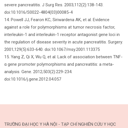
severe pancreatitis. J Surg Res. 2003;112(2):138-143.
doi:10.1016/S0022-4804(03)00085-4
14. Powell JJ, Fearon KC, Siriwardena AK, et al. Evidence
against a role for polymorphisms at tumor necrosis factor,
interleukin-1 and interleukin-1 receptor antagonist gene loci in
the regulation of disease severity in acute pancreatitis. Surgery.
2001;129(5):633-640. doi:10.1067/msy.2001.113375
15. Yang Z, Qi X, Wu Q, et al. Lack of association between TNF-
α gene promoter polymorphisms and pancreatitis: a meta-
analysis. Gene. 2012;503(2):229-234.
doi:10.1016/j.gene.2012.04.057
TRƯỜNG ĐẠI HỌC Y HÀ NỘI - TẠP CHÍ NGHIÊN CỨU Y HỌC