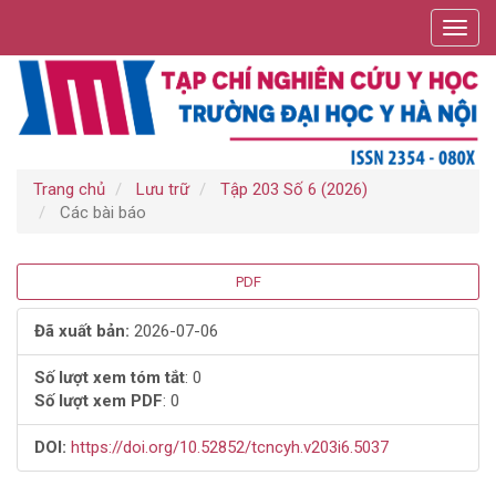
Điều
Toggl
hướng
navig
chính
Nội
dung
chính
Thanh
bên
Trang chủ
Lưu trữ
Tập 203 Số 6 (2026)
Các bài báo
Thanh
PDF
bên
Đã xuất bản:
2026-07-06
bài
Số lượt xem tóm tắt
: 0
Số lượt xem PDF
: 0
viết
DOI:
https://doi.org/10.52852/tcncyh.v203i6.5037