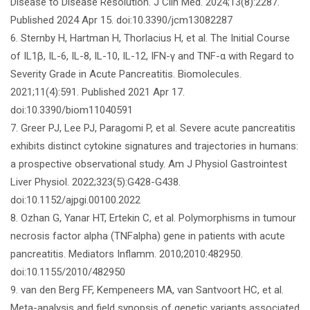
Disease to Disease Resolution. J Clin Med. 2024;13(8):2287.
Published 2024 Apr 15. doi:10.3390/jcm13082287
6. Sternby H, Hartman H, Thorlacius H, et al. The Initial Course
of IL1β, IL-6, IL-8, IL-10, IL-12, IFN-γ and TNF-α with Regard to
Severity Grade in Acute Pancreatitis. Biomolecules.
2021;11(4):591. Published 2021 Apr 17.
doi:10.3390/biom11040591
7. Greer PJ, Lee PJ, Paragomi P, et al. Severe acute pancreatitis
exhibits distinct cytokine signatures and trajectories in humans:
a prospective observational study. Am J Physiol Gastrointest
Liver Physiol. 2022;323(5):G428-G438.
doi:10.1152/ajpgi.00100.2022
8. Ozhan G, Yanar HT, Ertekin C, et al. Polymorphisms in tumour
necrosis factor alpha (TNFalpha) gene in patients with acute
pancreatitis. Mediators Inflamm. 2010;2010:482950.
doi:10.1155/2010/482950
9. van den Berg FF, Kempeneers MA, van Santvoort HC, et al.
Meta-analysis and field synopsis of genetic variants associated