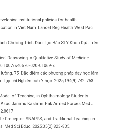
eloping institutional policies for health
ucation in Viet Nam. Lancet Reg Health West Pac.
 Hành Chương Trình Đào Tạo Bác Sĩ Y Khoa Dựa Trên
nical Reasoning: a Qualitative Study of Medicine
i:10.1007/s40670-020-01069-x
u Hường. 75. Đặc điểm các phương pháp dạy học lâm
i. Tạp chí Nghiên cứu Y học. 2025;194(9):742-753.
 Model of Teaching, in Ophthalmology Students
r, Azad Jammu Kashmir. Pak Armed Forces Med J.
-2.8617
ute Preceptor, SNAPPS, and Traditional Teaching in
ts. Med Sci Educ. 2025;35(2):823-835.