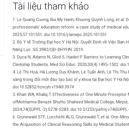
Tài liệu tham khảo
viết
1. Le Quang Cuong, Bui My Hanh, Khuong Quynh Long, et al. Dev
professionals’ education reform: a case study of medical ed
2025;57:101551. doi:10.1016/j.lanwpc.2025.101551
2. Bộ Y tế Trường Đại học Y Hà Nội. Quyết Định về Việc Ban
Năng Lực. Số 3982/QĐ-ĐHYHN. 2019.
3. Duca N, Adams N, Glod S, Haidet P. Barriers to Learning Cli
Clerkship Students. Med Sci Educ. 2020;30(4):1495-1502. do
4. Lê Thị Hoà, Hà Lương Duy Khánh, Lê Tuấn Anh, Lê Thị Th
sàng trong đổi mới đào tạo bác sĩ y khoa tại Đại học Y Hà Nộ
doi:10.52852/tcncyh.v194i9.3974
5. Khan WA, Khaliq T. Effectiveness of One Minute Preceptor
ofMohtarma Benazir Bhutto Shaheed Medical College, Mirpu
2024;74(SUPPL-2):S278-S283. doi:10.51253/pafmj.v74iSUPPL
6. Grunewald STF, Lucchetti ALG, Grunewald T, et al. One-Min
the Acquisition of Clinical Reasoning Skills by Medical Studen