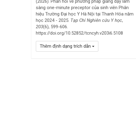
(2026). Phản hồi về phương pháp giảng dạy lâm
sàng one-minute preceptor của sinh viên Phân
hiệu Trường Đại học Y Hà Nội tại Thanh Hóa năm
học 2024 - 2025.
Tạp Chí Nghiên cứu Y học
,
203
(6), 599-606.
https://doi.org/10.52852/tcncyh.v203i6.5108
Thêm định dạng trích dẫn