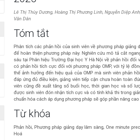
Lê Thị Thùy Dương, Hoàng Thị Phương Linh, Nguyễn Diệp Anh
Văn Dân
Nội
Tóm tắt
dung
Phân tích các phản hồi của sinh viên về phương pháp giảng 
để hoàn thiện phương pháp này. Nghiên cứu mô tả cắt ngang
chính
sáu tại Phân hiệu Trường Đại học Y Hà Nội về phản hồi đối 
có phản hồi tích cực đối với phương pháp OMP, với tỷ lệ đồn
của
thể ảnh hưởng đến hiệu quả của OMP mà sinh viên phản hồi 
đáp ứng đủ điều kiện, giảng viên tiếp cận chưa hoàn toàn đ
bài
viên cũng đề xuất tăng số buổi học, thời gian học và số 
được sinh viên đón nhận tích cực và có tính khả thi trong giản
viết
chuẩn hóa cách áp dụng phương pháp sẽ góp phần nâng cao 
Chi
Từ khóa
tiết
Phản hồi, Phương pháp giảng dạy lâm sàng, One minute prec
Hoá
bài