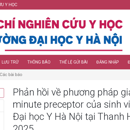
ỨU Y HỌC
LƯU TRỮ
THÔNG BÁO
THỂ LỆ GỬI BÀI
ĐĂNG NHẬP
Các bài báo
Phản hồi về phương pháp gi
minute preceptor của sinh v
Đại học Y Hà Nội tại Thanh
2025