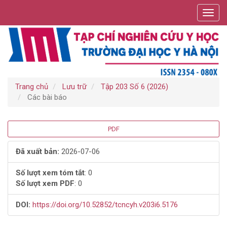
Điều
Toggl
hướng
navig
chính
Nội
dung
chính
Thanh
bên
Trang chủ
Lưu trữ
Tập 203 Số 6 (2026)
Các bài báo
Thanh
PDF
bên
Đã xuất bản:
2026-07-06
bài
Số lượt xem tóm tắt
: 0
Số lượt xem PDF
: 0
viết
DOI:
https://doi.org/10.52852/tcncyh.v203i6.5176