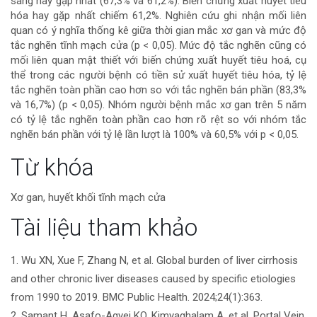
sàng hay gặp nhất (67,3% và 61,2%). Biến chứng xuất huyết tiêu
viết
hóa hay gặp nhất chiếm 61,2%. Nghiên cứu ghi nhận mối liên
quan có ý nghĩa thống kê giữa thời gian mắc xơ gan và mức độ
tắc nghẽn tĩnh mạch cửa (p < 0,05). Mức độ tắc nghẽn cũng có
mối liên quan mật thiết với biến chứng xuất huyết tiêu hoá, cụ
thể trong các người bệnh có tiền sử xuất huyết tiêu hóa, tỷ lệ
tắc nghẽn toàn phần cao hơn so với tắc nghẽn bán phần (83,3%
và 16,7%) (p < 0,05). Nhóm người bệnh mắc xơ gan trên 5 năm
có tỷ lệ tắc nghẽn toàn phần cao hơn rõ rệt so với nhóm tắc
nghẽn bán phần với tỷ lệ lần lượt là 100% và 60,5% với p < 0,05.
Chi
Từ khóa
tiết
Xơ gan, huyết khối tĩnh mạch cửa
bài
Tài liệu tham khảo
viết
1. Wu XN, Xue F, Zhang N, et al. Global burden of liver cirrhosis
and other chronic liver diseases caused by specific etiologies
from 1990 to 2019. BMC Public Health. 2024;24(1):363.
2. Samant H, Asafo-Agyei KO, Kimyaghalam A, et al. Portal Vein