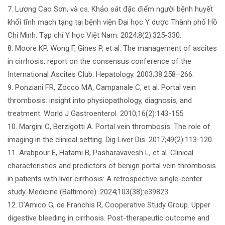
7. Lương Cao Sơn, và cs. Khảo sát đặc điểm người bệnh huyết
khối tĩnh mạch tạng tại bệnh viện Đại học Y dược Thành phố Hồ
Chí Minh. Tạp chí Y học Việt Nam. 2024;8(2):325-330.
8. Moore KP, Wong F, Gines P, et al. The management of ascites
in cirrhosis: report on the consensus conference of the
International Ascites Club. Hepatology. 2003;38:258–266.
9. Ponziani FR, Zocco MA, Campanale C, et al. Portal vein
thrombosis: insight into physiopathology, diagnosis, and
treatment. World J Gastroenterol. 2010;16(2):143-155.
10. Margini C, Berzigotti A. Portal vein thrombosis: The role of
imaging in the clinical setting. Dig Liver Dis. 2017;49(2):113-120.
11. Arabpour E, Hatami B, Pasharavavesh L, et al. Clinical
characteristics and predictors of benign portal vein thrombosis
in patients with liver cirrhosis: A retrospective single-center
study. Medicine (Baltimore). 2024;103(38):e39823.
12. D’Amico G, de Franchis R, Cooperative Study Group. Upper
digestive bleeding in cirrhosis. Post-therapeutic outcome and