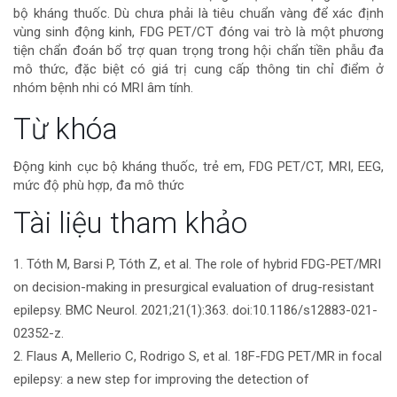
bộ kháng thuốc. Dù chưa phải là tiêu chuẩn vàng để xác định
vùng sinh động kinh, FDG PET/CT đóng vai trò là một phương
tiện chẩn đoán bổ trợ quan trọng trong hội chẩn tiền phẫu đa
mô thức, đặc biệt có giá trị cung cấp thông tin chỉ điểm ở
nhóm bệnh nhi có MRI âm tính.
Chi
Từ khóa
tiết
Động kinh cục bộ kháng thuốc, trẻ em, FDG PET/CT, MRI, EEG,
mức độ phù hợp, đa mô thức
bài
Tài liệu tham khảo
viết
1. Tóth M, Barsi P, Tóth Z, et al. The role of hybrid FDG-PET/MRI
on decision-making in presurgical evaluation of drug-resistant
epilepsy. BMC Neurol. 2021;21(1):363. doi:10.1186/s12883-021-
02352-z.
2. Flaus A, Mellerio C, Rodrigo S, et al. 18F-FDG PET/MR in focal
epilepsy: a new step for improving the detection of