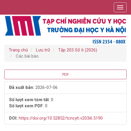
Điều
Toggl
hướng
navig
chính
Nội
dung
chính
Thanh
bên
Trang chủ
Lưu trữ
Tập 203 Số 6 (2026)
Các bài báo
Thanh
PDF
bên
Đã xuất bản:
2026-07-06
bài
Số lượt xem tóm tắt
: 0
Số lượt xem PDF
: 0
viết
DOI:
https://doi.org/10.52852/tcncyh.v203i6.5190