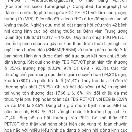
F-FDG (
F-Fluorodeoxyglucose) ở não bằng PET/CT
chính
(Positron Emission Tomography/ Computed Tomography) và
đánh giá mức độ phù hợp giữa FDG PET/CT với lâm sàng, cộng
của
hưởng từ (MRI), Điện não đồ video (EEG) ở trẻ động kinh cục bộ
kháng thuốc. Nghiên cứu mô tả cắt ngang hồi cứu trên 42 bệnh
bài
nhi động kinh cục bộ kháng thuốc tại Bệnh viện Trung ương
Quân đội 108 từ 01/2017 – 1/2026. Quy trình chụp FDG PET/CT,
viết
chuẩn bị bệnh nhân và gây mê/ an thần được thực hiện nghiêm
ngặt theo hướng dẫn (SNMMI/EANM) và hướng dẫn của Bộ Y tế
ban hành. Hình ảnh được đánh giá trực quan kết hợp chỉ số bán
định lượng. Kết quả cho thấy FDG PET/CT phát hiện tổn thương
ở 35/42 trường hợp (83,3%; 95% CI: 69,8 - 92,5%). Các tổn
thương chủ yếu mang đặc điểm giảm chuyển hóa (94,3%), dạng
khu trú (80%) và phân bố đa ổ (51,4%). Thùy trán là vị trí đơn lẻ
thường gặp nhất (25,7%). Chỉ số bất đối xứng (AI%) trung bình
tại vùng tổn thương đạt 17,66 ± 6,16%. Khi đối chiếu đa mô
thức, tỷ lệ phù hợp hoàn toàn của FDG PET/CT với EEG là 62,9%
và với MRI là 28,6%. Đáng chú ý, ở nhóm bệnh nhi có MRI sọ
não âm tính, FDG PET/CT vẫn ghi nhận 25 trường hợp (chiếm
71,4% tổng số ca bất thường trên PET). Có thể thấy FDG
PET/CT cho thấy khả năng phát hiện các vùng rối loạn chuyển
hoá não với nhiều kiểu hình đa dạng ở bệnh nhi động kinh cục