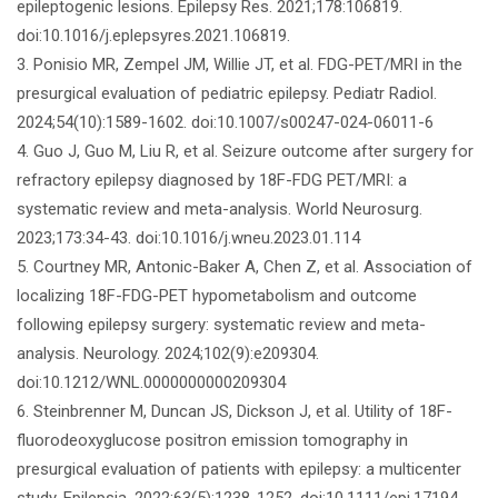
epileptogenic lesions. Epilepsy Res. 2021;178:106819.
doi:10.1016/j.eplepsyres.2021.106819.
3. Ponisio MR, Zempel JM, Willie JT, et al. FDG-PET/MRI in the
presurgical evaluation of pediatric epilepsy. Pediatr Radiol.
2024;54(10):1589-1602. doi:10.1007/s00247-024-06011-6
4. Guo J, Guo M, Liu R, et al. Seizure outcome after surgery for
refractory epilepsy diagnosed by 18F-FDG PET/MRI: a
systematic review and meta-analysis. World Neurosurg.
2023;173:34-43. doi:10.1016/j.wneu.2023.01.114
5. Courtney MR, Antonic-Baker A, Chen Z, et al. Association of
localizing 18F-FDG-PET hypometabolism and outcome
following epilepsy surgery: systematic review and meta-
analysis. Neurology. 2024;102(9):e209304.
doi:10.1212/WNL.0000000000209304
6. Steinbrenner M, Duncan JS, Dickson J, et al. Utility of 18F-
fluorodeoxyglucose positron emission tomography in
presurgical evaluation of patients with epilepsy: a multicenter
study. Epilepsia. 2022;63(5):1238-1252. doi:10.1111/epi.17194