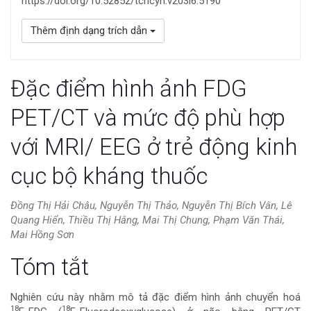
https://doi.org/10.52852/tcncyh.v203i6.5190
Thêm định dạng trích dẫn
Đặc điểm hình ảnh FDG
PET/CT và mức độ phù hợp
với MRI/ EEG ở trẻ động kinh
cục bộ kháng thuốc
Đồng Thị Hải Châu, Nguyễn Thị Thảo, Nguyễn Thị Bích Vân, Lê
Quang Hiển, Thiều Thị Hằng, Mai Thị Chung, Phạm Văn Thái,
Mai Hồng Sơn
Nội
Tóm tắt
dung
Nghiên cứu này nhằm mô tả đặc điểm hình ảnh chuyển hoá
18
18