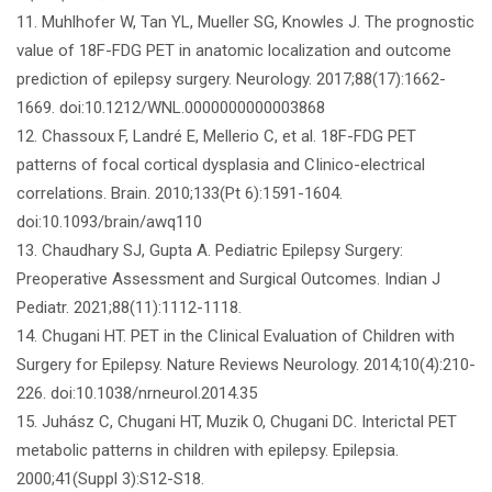
11. Muhlhofer W, Tan YL, Mueller SG, Knowles J. The prognostic
value of 18F-FDG PET in anatomic localization and outcome
prediction of epilepsy surgery. Neurology. 2017;88(17):1662-
1669. doi:10.1212/WNL.0000000000003868
12. Chassoux F, Landré E, Mellerio C, et al. 18F-FDG PET
patterns of focal cortical dysplasia and CIinico-electrical
correlations. Brain. 2010;133(Pt 6):1591-1604.
doi:10.1093/brain/awq110
13. Chaudhary SJ, Gupta A. Pediatric Epilepsy Surgery:
Preoperative Assessment and Surgical Outcomes. Indian J
Pediatr. 2021;88(11):1112-1118.
14. Chugani HT. PET in the CIinical Evaluation of Children with
Surgery for Epilepsy. Nature Reviews Neurology. 2014;10(4):210-
226. doi:10.1038/nrneurol.2014.35
15. Juhász C, Chugani HT, Muzik O, Chugani DC. Interictal PET
metabolic patterns in children with epilepsy. Epilepsia.
2000;41(Suppl 3):S12-S18.