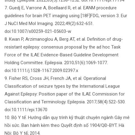
7. Guedj E, Varrone A, Boellaard R, et al. EANM procedure
guidelines for brain PET imaging using [18F]FDG, version 3. Eur
J NuCI Med Mol Imaging. 2022;49(2):632-651.
doi:10.1007/s00259-021-05603-w
8. Kwan P, Arzimanoglou A, Berg AT, et al. Definition of drug-
resistant epilepsy: consensus proposal by the ad hoc Task
Force of the ILAE Evidence-Based Guideline Development
Holding Committee. Epilepsia. 2010;51(6):1069-1077.
doi:10.1111/j.1528-1167.2009.02397.x
9. Fisher RS, Cross JH, French JA, et al. Operational
CIassification of seizure types by the International League
Against Epilepsy: Position paper of the ILAE Commission for
CIassification and Terminology. Epilepsia. 2017;58(4):522-530.
doi:10.1111/epi.13670
10. Bộ Y tế. Hướng dẫn quy trình kỹ thuật chuyên ngành Gây mê
hồi sức. Ban hành kèm theo Quyết định số 1904/QĐ-BYT. Hà
Nội: Bộ Y tế; 2014.