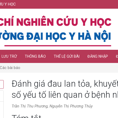
ỨU Y HỌC
LƯU TRỮ
THÔNG BÁO
THỂ LỆ GỬI BÀI
ĐĂNG NHẬP
Các bài báo
Đánh giá đau lan tỏa, khuyế
số yếu tố liên quan ở bệnh 
Trần Thị Thu Phương, Nguyễn Thị Phương Thủy