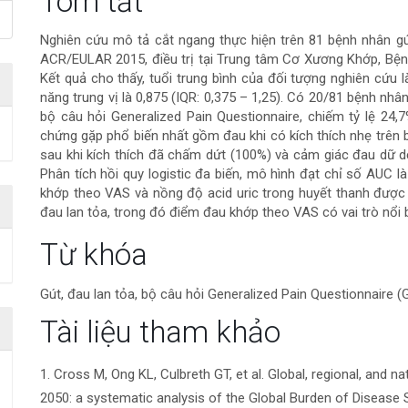
Nội
Tóm tắt
dung
Nghiên cứu mô tả cắt ngang thực hiện trên 81 bệnh nhân g
ACR/EULAR 2015, điều trị tại Trung tâm Cơ Xương Khớp, Bện
chính
Kết quả cho thấy, tuổi trung bình của đối tượng nghiên cứu l
năng trung vị là 0,875 (IQR: 0,375 – 1,25). Có 20/81 bệnh nhâ
của
bộ câu hỏi Generalized Pain Questionnaire, chiếm tỷ lệ 24,
chứng gặp phổ biến nhất gồm đau khi có kích thích nhẹ trên 
bài
sau khi kích thích đã chấm dứt (100%) và cảm giác đau dữ dội
Phân tích hồi quy logistic đa biến, mô hình đạt chỉ số AUC l
viết
khớp theo VAS và nồng độ acid uric trong huyết thanh được x
đau lan tỏa, trong đó điểm đau khớp theo VAS có vai trò nổi bậ
Chi
Từ khóa
tiết
Gút, đau lan tỏa, bộ câu hỏi Generalized Pain Questionnaire 
bài
Tài liệu tham khảo
viết
1. Cross M, Ong KL, Culbreth GT, et al. Global, regional, and 
2050: a systematic analysis of the Global Burden of Disease