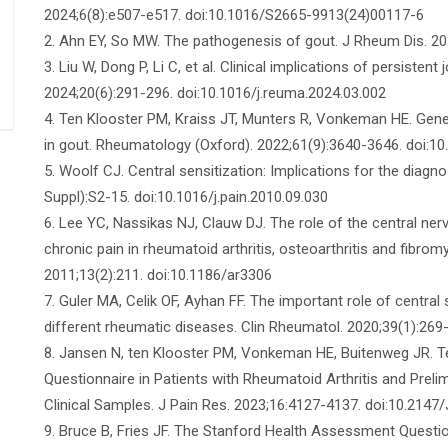
2024;6(8):e507-e517. doi:10.1016/S2665-9913(24)00117-6
2. Ahn EY, So MW. The pathogenesis of gout. J Rheum Dis. 202
3. Liu W, Dong P, Li C, et al. Clinical implications of persistent 
2024;20(6):291-296. doi:10.1016/j.reuma.2024.03.002
4. Ten Klooster PM, Kraiss JT, Munters R, Vonkeman HE. Gener
in gout. Rheumatology (Oxford). 2022;61(9):3640-3646. doi:
5. Woolf CJ. Central sensitization: Implications for the diagn
Suppl):S2-15. doi:10.1016/j.pain.2010.09.030
6. Lee YC, Nassikas NJ, Clauw DJ. The role of the central ne
chronic pain in rheumatoid arthritis, osteoarthritis and fibrom
2011;13(2):211. doi:10.1186/ar3306
7. Guler MA, Celik OF, Ayhan FF. The important role of central
different rheumatic diseases. Clin Rheumatol. 2020;39(1):26
8. Jansen N, ten Klooster PM, Vonkeman HE, Buitenweg JR. Tes
Questionnaire in Patients with Rheumatoid Arthritis and Preli
Clinical Samples. J Pain Res. 2023;16:4127-4137. doi:10.214
9. Bruce B, Fries JF. The Stanford Health Assessment Questio