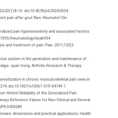
5;32(1):8-16. doi:10.4078/jrd.2024.0054
joint pain after gout flare. Reumatol Clin.
alized pain hypersensitivity and associated factors
10.1093/rheumatology/keab934
osis and treatment of pain. Pain. 2011;152(3
rvous system in the generation and maintenance of
yalgia- quan trọng. Arthritis Research & Therapy.
 sensitization in chronic musculoskeletal pain seen in
9-274. doi:10.1007/s10067-019-04749-1
t–Retest Reliability of the Generalized Pain
minary Reference Values for Non-Clinical and Several
7/JPR.S430280
nnaire: dimensions and practical applications. Health