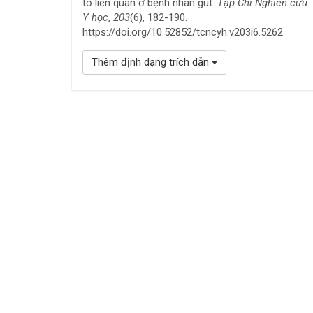
tố liên quan ở bệnh nhân gút.
Tạp Chí Nghiên cứu
Y học
,
203
(6), 182-190.
https://doi.org/10.52852/tcncyh.v203i6.5262
Thêm định dạng trích dẫn