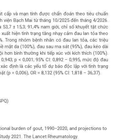
út cấp và mạn tính được chẩn đoán theo tiêu chuẩn
h viện Bạch Mai từ tháng 10/2025 đến tháng 4/2026.
à 53,7 ± 15,3; 91,4% nam giới, chỉ số khuyết tật chức
n xuất hiện tình trạng tăng nhạy cảm đau lan tỏa theo
7%. Trong nhóm bệnh nhân có đau lan tỏa, các triệu
bề mặt da (100%), đau sau ma sát (95%), đau kéo dài
 hơn bình thường khi tiếp xúc với kích thích (100%).
à 0,943; p < 0,001; 95% CI: 0,892 – 0,995, mức độ đau
ác định là các yếu tố dự báo độc lập với tình trạng
t (p = 0,006), OR = 8,132 (95% CI: 1,818 – 36,37).
(GPQ)
national burden of gout, 1990–2020, and projections to
 Study 2021. The Lancet Rheumatology.