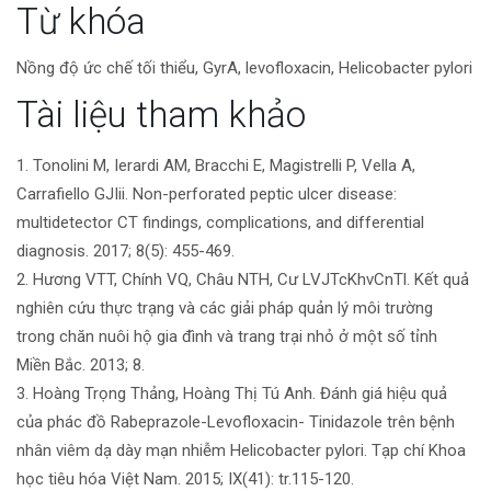
Chi
Từ khóa
tiết
Nồng độ ức chế tối thiểu, GyrA, levofloxacin, Helicobacter pylori
bài
Tài liệu tham khảo
viết
1. Tonolini M, Ierardi AM, Bracchi E, Magistrelli P, Vella A,
Carrafiello GJIii. Non-perforated peptic ulcer disease:
multidetector CT findings, complications, and differential
diagnosis. 2017; 8(5): 455-469.
2. Hương VTT, Chính VQ, Châu NTH, Cư LVJTcKhvCnTl. Kết quả
nghiên cứu thực trạng và các giải pháp quản lý môi trường
trong chăn nuôi hộ gia đình và trang trại nhỏ ở một số tỉnh
Miền Bắc. 2013; 8.
3. Hoàng Trọng Thảng, Hoàng Thị Tú Anh. Đánh giá hiệu quả
của phác đồ Rabeprazole-Levofloxacin- Tinidazole trên bệnh
nhân viêm dạ dày mạn nhiễm Helicobacter pylori. Tạp chí Khoa
học tiêu hóa Việt Nam. 2015; IX(41): tr.115-120.