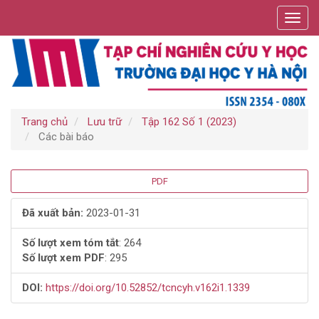
Điều
Toggl
hướng
navig
chính
Nội
dung
chính
Thanh
bên
Trang chủ
Lưu trữ
Tập 162 Số 1 (2023)
Các bài báo
Thanh
PDF
bên
Đã xuất bản:
2023-01-31
bài
Số lượt xem tóm tắt
: 264
Số lượt xem PDF
: 295
viết
DOI:
https://doi.org/10.52852/tcncyh.v162i1.1339