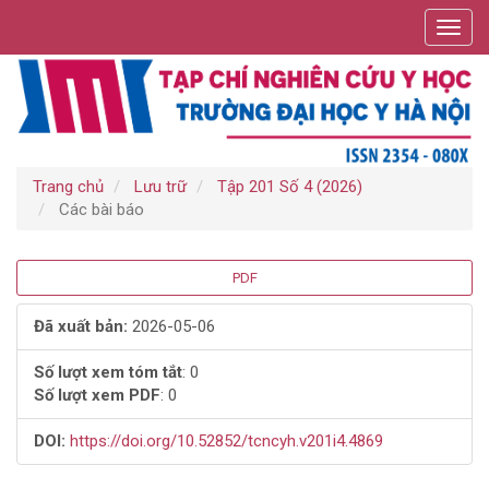
Điều
Toggl
hướng
navig
chính
Nội
dung
chính
Thanh
bên
Trang chủ
Lưu trữ
Tập 201 Số 4 (2026)
Các bài báo
Thanh
PDF
bên
Đã xuất bản:
2026-05-06
bài
Số lượt xem tóm tắt
: 0
Số lượt xem PDF
: 0
viết
DOI:
https://doi.org/10.52852/tcncyh.v201i4.4869