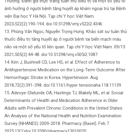
Thường. Đánh giá thực trạng tuân thủ điều trị và một số yếu tố
ảnh hưởng ở người bệnh tăng huyết áp khám ngoại trú tại Bệnh
viện Đại học Y Hà Nội. Tạp chí Y học Việt Nam.
2023;522(2):190-194. doi:10.51298/vmj.v522i2.4346
13. Phùng Văn Ngọc, Nguyễn Trọng Hưng. Khảo sát sự tuân thủ
thuốc điều trị tăng huyết áp ở người bệnh tai biến mạch máu
não và một số yếu tố liên quan. Tạp chí Y học Việt Nam. 09/13
2021;505(2):44-48. doi:10.51298/vmj.v505i2.1087
14. Kim J, Bushnell CD, Lee HS, et al. Effect of Adherence to
Antihypertensive Medication on the Long-Term Outcome After
Hemorrhagic Stroke in Korea. Hypertension. Aug
2018;72(2):391-398. doi:10.1161/hyper tensionaha.118.11139
15. Adeoye-Olatunde OA, Hastings TJ, Blakely ML, et al. Social
Determinants of Health and Medication Adherence in Older
Adults with Prevalent Chronic Conditions in the United States:
An Analysis of the National Health and Nutrition Examination
Survey (NHANES) 2009-2018. Pharmacy (Basel). Feb 7
2025;13(1)doi:10.3390/pharmacy13010020