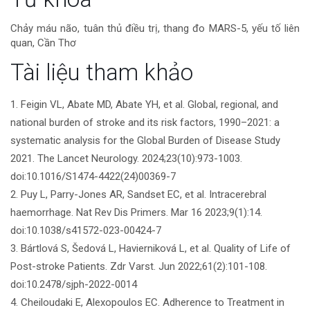
tiết
Chảy máu não, tuân thủ điều trị, thang đo MARS-5, yếu tố liên
quan, Cần Thơ
bài
Tài liệu tham khảo
viết
1. Feigin VL, Abate MD, Abate YH, et al. Global, regional, and
national burden of stroke and its risk factors, 1990–2021: a
systematic analysis for the Global Burden of Disease Study
2021. The Lancet Neurology. 2024;23(10):973-1003.
doi:10.1016/S1474-4422(24)00369-7
2. Puy L, Parry-Jones AR, Sandset EC, et al. Intracerebral
haemorrhage. Nat Rev Dis Primers. Mar 16 2023;9(1):14.
doi:10.1038/s41572-023-00424-7
3. Bártlová S, Šedová L, Havierniková L, et al. Quality of Life of
Post-stroke Patients. Zdr Varst. Jun 2022;61(2):101-108.
doi:10.2478/sjph-2022-0014
4. Cheiloudaki E, Alexopoulos EC. Adherence to Treatment in