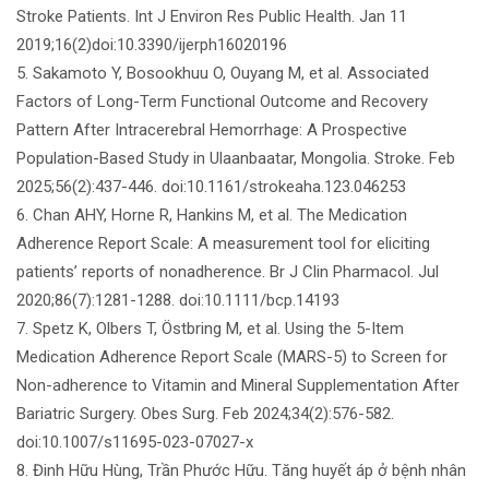
Stroke Patients. Int J Environ Res Public Health. Jan 11
2019;16(2)doi:10.3390/ijerph16020196
5. Sakamoto Y, Bosookhuu O, Ouyang M, et al. Associated
Factors of Long-Term Functional Outcome and Recovery
Pattern After Intracerebral Hemorrhage: A Prospective
Population-Based Study in Ulaanbaatar, Mongolia. Stroke. Feb
2025;56(2):437-446. doi:10.1161/strokeaha.123.046253
6. Chan AHY, Horne R, Hankins M, et al. The Medication
Adherence Report Scale: A measurement tool for eliciting
patients’ reports of nonadherence. Br J Clin Pharmacol. Jul
2020;86(7):1281-1288. doi:10.1111/bcp.14193
7. Spetz K, Olbers T, Östbring M, et al. Using the 5-Item
Medication Adherence Report Scale (MARS-5) to Screen for
Non-adherence to Vitamin and Mineral Supplementation After
Bariatric Surgery. Obes Surg. Feb 2024;34(2):576-582.
doi:10.1007/s11695-023-07027-x
8. Đinh Hữu Hùng, Trần Phước Hữu. Tăng huyết áp ở bệnh nhân