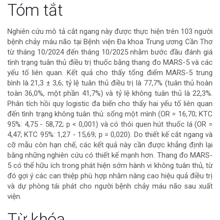
Nội
Tóm tắt
dung
Nghiên cứu mô tả cắt ngang này được thực hiện trên 103 người
bệnh chảy máu não tại Bệnh viện Đa khoa Trung ương Cần Thơ
chính
từ tháng 10/2024 đến tháng 10/2025 nhằm bước đầu đánh giá
tình trạng tuân thủ điều trị thuốc bằng thang đo MARS-5 và các
của
yếu tố liên quan. Kết quả cho thấy tổng điểm MARS-5 trung
bình là 21,3 ± 3,6; tỷ lệ tuân thủ điều trị là 77,7% (tuân thủ hoàn
bài
toàn 36,0%, một phần 41,7%) và tỷ lệ không tuân thủ là 22,3%.
Phân tích hồi quy logistic đa biến cho thấy hai yếu tố liên quan
viết
đến tình trạng không tuân thủ: sống một mình (OR = 16,70; KTC
95%: 4,75 - 58,72; p < 0,001) và có thói quen hút thuốc lá (OR =
4,47; KTC 95%: 1,27 - 15,69; p = 0,020). Do thiết kế cắt ngang và
cỡ mẫu còn hạn chế, các kết quả này cần được khẳng định lại
bằng những nghiên cứu có thiết kế mạnh hơn. Thang đo MARS-
5 có thể hữu ích trong phát hiện sớm hành vi không tuân thủ, từ
đó gợi ý các can thiệp phù hợp nhằm nâng cao hiệu quả điều trị
và dự phòng tái phát cho người bệnh chảy máu não sau xuất
viện.
Chi
Từ khóa