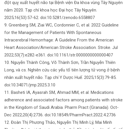
đột quỵ xuất huyết não tại Bệnh viện Đa khoa vùng Tây Nguyên
năm 2020. Tạp chí khoa học Đại học Tây Nguyên.
2025;16(53):57-62. doi:10.5281/zenodo.6558807
9. Greenberg SM, Ziai WC, Cordonnier C, et al. 2022 Guideline
for the Management of Patients With Spontaneous
Intracerebral Hemorrhage: A Guideline From the American
Heart Association/American Stroke Association. Stroke. Jul
2022;53(7):e282-e361. doi:10.1161/str.0000000000000407
10. Nguyễn Thành Công, Võ Thành Sơn, Trần Nguyễn Thiên
Long, và cs. Nghiên cứu các yếu tố tiên lượng tử vong ở bệnh
nhân xuất huyết não. Tạp chí Y Dược Huế. 2025;15(3):79-85.
doi:10.34071/jmp.2025.3.10
11. Basheti IA, Ayasrah SM, Ahmad MM, et al. Medications
adherence and associated factors among patients with stroke
in the Kingdom of Saudi Arabia. Pharm Pract (Granada). Oct-
Dec 2022;20(4):2736. doi:10.18549/PharmPract.2022.4.2736
12. Đoàn Thị Phương Thảo, Nguyễn Thị Minh Lý, Mai Minh