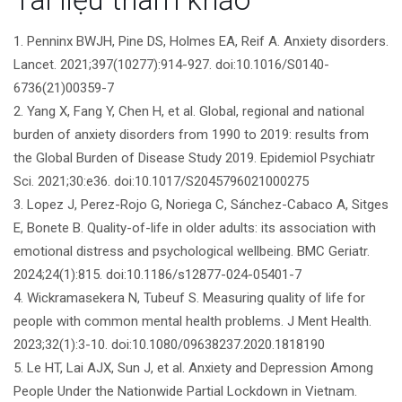
viết
1. Penninx BWJH, Pine DS, Holmes EA, Reif A. Anxiety disorders.
Lancet. 2021;397(10277):914-927. doi:10.1016/S0140-
6736(21)00359-7
2. Yang X, Fang Y, Chen H, et al. Global, regional and national
burden of anxiety disorders from 1990 to 2019: results from
the Global Burden of Disease Study 2019. Epidemiol Psychiatr
Sci. 2021;30:e36. doi:10.1017/S2045796021000275
3. Lopez J, Perez-Rojo G, Noriega C, Sánchez-Cabaco A, Sitges
E, Bonete B. Quality-of-life in older adults: its association with
emotional distress and psychological wellbeing. BMC Geriatr.
2024;24(1):815. doi:10.1186/s12877-024-05401-7
4. Wickramasekera N, Tubeuf S. Measuring quality of life for
people with common mental health problems. J Ment Health.
2023;32(1):3-10. doi:10.1080/09638237.2020.1818190
5. Le HT, Lai AJX, Sun J, et al. Anxiety and Depression Among
People Under the Nationwide Partial Lockdown in Vietnam.