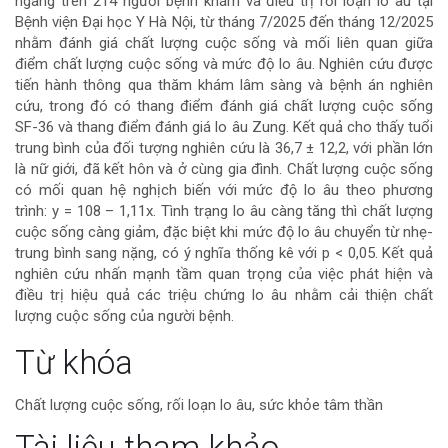
ngang trên 214 người bệnh khám và điều trị rối loạn lo âu tại
của
Bệnh viện Đại học Y Hà Nội, từ tháng 7/2025 đến tháng 12/2025
nhằm đánh giá chất lượng cuộc sống và mối liên quan giữa
bài
điểm chất lượng cuộc sống và mức độ lo âu. Nghiên cứu được
tiến hành thông qua thăm khám lâm sàng và bệnh án nghiên
viết
cứu, trong đó có thang điểm đánh giá chất lượng cuộc sống
SF-36 và thang điểm đánh giá lo âu Zung. Kết quả cho thấy tuổi
trung bình của đối tượng nghiên cứu là 36,7 ± 12,2, với phần lớn
là nữ giới, đã kết hôn và ở cùng gia đình. Chất lượng cuộc sống
có mối quan hệ nghịch biến với mức độ lo âu theo phương
trình: y = 108 – 1,11x. Tình trạng lo âu càng tăng thì chất lượng
cuộc sống càng giảm, đặc biệt khi mức độ lo âu chuyển từ nhẹ-
trung bình sang nặng, có ý nghĩa thống kê với p < 0,05. Kết quả
nghiên cứu nhấn mạnh tầm quan trọng của việc phát hiện và
điều trị hiệu quả các triệu chứng lo âu nhằm cải thiện chất
lượng cuộc sống của người bệnh.
Chi
Từ khóa
tiết
Chất lượng cuộc sống, rối loạn lo âu, sức khỏe tâm thần
bài
Tài liệu tham khảo