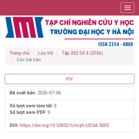
Điều
Toggl
hướng
navig
chính
Nội
dung
chính
Thanh
bên
Trang chủ
Lưu trữ
Tập 203 Số 6 (2026)
Các bài báo
Thanh
PDF
bên
Đã xuất bản:
2026-07-06
bài
Số lượt xem tóm tắt
: 0
Số lượt xem PDF
: 0
viết
DOI:
https://doi.org/10.52852/tcncyh.v203i6.5005