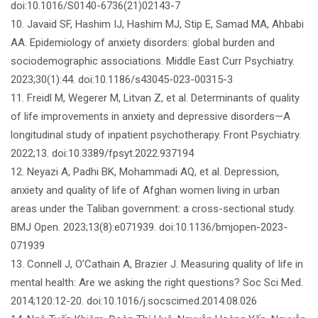
doi:10.1016/S0140-6736(21)02143-7
10. Javaid SF, Hashim IJ, Hashim MJ, Stip E, Samad MA, Ahbabi
AA. Epidemiology of anxiety disorders: global burden and
sociodemographic associations. Middle East Curr Psychiatry.
2023;30(1):44. doi:10.1186/s43045-023-00315-3
11. Freidl M, Wegerer M, Litvan Z, et al. Determinants of quality
of life improvements in anxiety and depressive disorders—A
longitudinal study of inpatient psychotherapy. Front Psychiatry.
2022;13. doi:10.3389/fpsyt.2022.937194
12. Neyazi A, Padhi BK, Mohammadi AQ, et al. Depression,
anxiety and quality of life of Afghan women living in urban
areas under the Taliban government: a cross-sectional study.
BMJ Open. 2023;13(8):e071939. doi:10.1136/bmjopen-2023-
071939
13. Connell J, O’Cathain A, Brazier J. Measuring quality of life in
mental health: Are we asking the right questions? Soc Sci Med.
2014;120:12-20. doi:10.1016/j.socscimed.2014.08.026