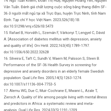
14. Ngô Tuấn Khiêm, Đoàn Thị Huệ, Nguyễn Hoàng Yến, Nguyễn
Văn Tuấn. Đánh giá chất lượng cuộc sống bằng thang điểm SF-
36 ở người mất ngủ tại xã Trực Đạo, huyện Trực Ninh, tỉnh Nam
Định. Tạp chí Y học Việt Nam. 2023;526(1B):1B.
doi:10.51298/vmj.v526i1B.5473
15. Rafael B, Horváth L, Szemán F, Várkonyi T, Lengyel C, Dávid
A. [Association of diabetes mellitus with depression, anxiety
and quality of life]. Orv Hetil. 2022;163(45):1789-1797.
doi:10.1556/650.2022.32628
16. Silveira E, Taft C, Sundh V, Waern M, Palsson S, Steen B.
Performance of the SF-36 Health Survey in screening for
depressive and anxiety disorders in an elderly female Swedish
population. Qual Life Res. 2005;14(5):1263-1274.
doi:10.1007/s11136-004-7753-5
17. Alemu WG, Due C, Muir-Cochrane E, Mwanri L, Azale T,
Ziersch A. Quality of life among people living with mental illness
and predictors in Africa: a systematic review and meta-
analysis. Qual Life Res. 2024;33(5):1191-1209.