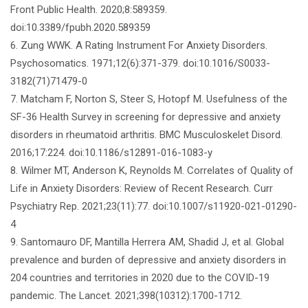
Front Public Health. 2020;8:589359.
doi:10.3389/fpubh.2020.589359
6. Zung WWK. A Rating Instrument For Anxiety Disorders.
Psychosomatics. 1971;12(6):371-379. doi:10.1016/S0033-
3182(71)71479-0
7. Matcham F, Norton S, Steer S, Hotopf M. Usefulness of the
SF-36 Health Survey in screening for depressive and anxiety
disorders in rheumatoid arthritis. BMC Musculoskelet Disord.
2016;17:224. doi:10.1186/s12891-016-1083-y
8. Wilmer MT, Anderson K, Reynolds M. Correlates of Quality of
Life in Anxiety Disorders: Review of Recent Research. Curr
Psychiatry Rep. 2021;23(11):77. doi:10.1007/s11920-021-01290-
4
9. Santomauro DF, Mantilla Herrera AM, Shadid J, et al. Global
prevalence and burden of depressive and anxiety disorders in
204 countries and territories in 2020 due to the COVID-19
pandemic. The Lancet. 2021;398(10312):1700-1712.