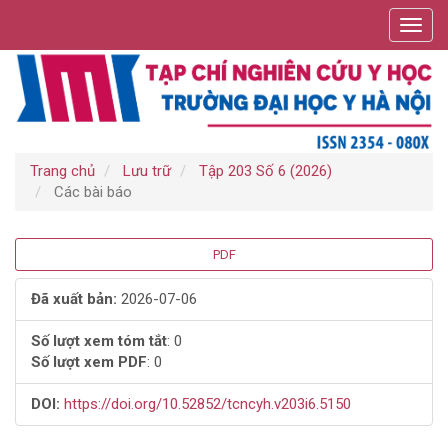
Điều
Toggl
hướng
navig
chính
Nội
dung
chính
Thanh
bên
Trang chủ
Lưu trữ
Tập 203 Số 6 (2026)
Các bài báo
Thanh
PDF
bên
Đã xuất bản:
2026-07-06
bài
Số lượt xem tóm tắt
: 0
Số lượt xem PDF
: 0
viết
DOI:
https://doi.org/10.52852/tcncyh.v203i6.5150