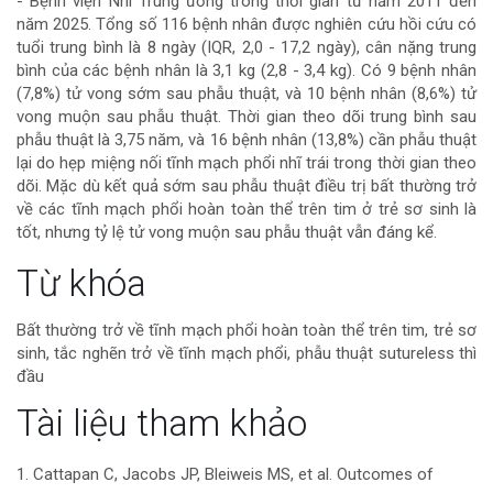
- Bệnh viện Nhi Trung ương trong thời gian từ năm 2011 đến
của
năm 2025. Tổng số 116 bệnh nhân được nghiên cứu hồi cứu có
tuổi trung bình là 8 ngày (IQR, 2,0 - 17,2 ngày), cân nặng trung
bài
bình của các bệnh nhân là 3,1 kg (2,8 - 3,4 kg). Có 9 bệnh nhân
(7,8%) tử vong sớm sau phẫu thuật, và 10 bệnh nhân (8,6%) tử
viết
vong muộn sau phẫu thuật. Thời gian theo dõi trung bình sau
phẫu thuật là 3,75 năm, và 16 bệnh nhân (13,8%) cần phẫu thuật
lại do hẹp miệng nối tĩnh mạch phổi nhĩ trái trong thời gian theo
dõi. Mặc dù kết quả sớm sau phẫu thuật điều trị bất thường trở
về các tĩnh mạch phổi hoàn toàn thể trên tim ở trẻ sơ sinh là
tốt, nhưng tỷ lệ tử vong muộn sau phẫu thuật vẫn đáng kể.
Chi
Từ khóa
tiết
Bất thường trở về tĩnh mạch phổi hoàn toàn thể trên tim, trẻ sơ
sinh, tắc nghẽn trở về tĩnh mạch phổi, phẫu thuật sutureless thì
bài
đầu
viết
Tài liệu tham khảo
1. Cattapan C, Jacobs JP, Bleiweis MS, et al. Outcomes of