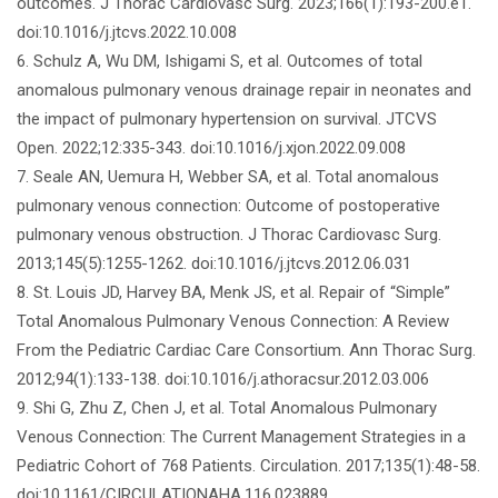
outcomes. J Thorac Cardiovasc Surg. 2023;166(1):193-200.e1.
doi:10.1016/j.jtcvs.2022.10.008
6. Schulz A, Wu DM, Ishigami S, et al. Outcomes of total
anomalous pulmonary venous drainage repair in neonates and
the impact of pulmonary hypertension on survival. JTCVS
Open. 2022;12:335-343. doi:10.1016/j.xjon.2022.09.008
7. Seale AN, Uemura H, Webber SA, et al. Total anomalous
pulmonary venous connection: Outcome of postoperative
pulmonary venous obstruction. J Thorac Cardiovasc Surg.
2013;145(5):1255-1262. doi:10.1016/j.jtcvs.2012.06.031
8. St. Louis JD, Harvey BA, Menk JS, et al. Repair of “Simple”
Total Anomalous Pulmonary Venous Connection: A Review
From the Pediatric Cardiac Care Consortium. Ann Thorac Surg.
2012;94(1):133-138. doi:10.1016/j.athoracsur.2012.03.006
9. Shi G, Zhu Z, Chen J, et al. Total Anomalous Pulmonary
Venous Connection: The Current Management Strategies in a
Pediatric Cohort of 768 Patients. Circulation. 2017;135(1):48-58.
doi:10.1161/CIRCULATIONAHA.116.023889