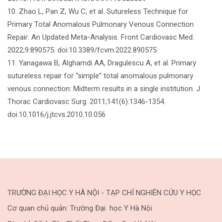
10. Zhao L, Pan Z, Wu C, et al. Sutureless Technique for
Primary Total Anomalous Pulmonary Venous Connection
Repair: An Updated Meta-Analysis. Front Cardiovasc Med.
2022;9:890575. doi:10.3389/fcvm.2022.890575
11. Yanagawa B, Alghamdi AA, Dragulescu A, et al. Primary
sutureless repair for “simple” total anomalous pulmonary
venous connection: Midterm results in a single institution. J
Thorac Cardiovasc Surg. 2011;141(6):1346-1354.
doi:10.1016/j.jtcvs.2010.10.056
TRƯỜNG ĐẠI HỌC Y HÀ NỘI - TẠP CHÍ NGHIÊN CỨU Y HỌC
Cơ quan chủ quản: Trường Đại học Y Hà Nội