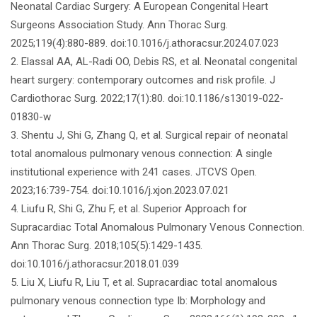
Neonatal Cardiac Surgery: A European Congenital Heart
Surgeons Association Study. Ann Thorac Surg.
2025;119(4):880-889. doi:10.1016/j.athoracsur.2024.07.023
2. Elassal AA, AL-Radi OO, Debis RS, et al. Neonatal congenital
heart surgery: contemporary outcomes and risk profile. J
Cardiothorac Surg. 2022;17(1):80. doi:10.1186/s13019-022-
01830-w
3. Shentu J, Shi G, Zhang Q, et al. Surgical repair of neonatal
total anomalous pulmonary venous connection: A single
institutional experience with 241 cases. JTCVS Open.
2023;16:739-754. doi:10.1016/j.xjon.2023.07.021
4. Liufu R, Shi G, Zhu F, et al. Superior Approach for
Supracardiac Total Anomalous Pulmonary Venous Connection.
Ann Thorac Surg. 2018;105(5):1429-1435.
doi:10.1016/j.athoracsur.2018.01.039
5. Liu X, Liufu R, Liu T, et al. Supracardiac total anomalous
pulmonary venous connection type Ib: Morphology and