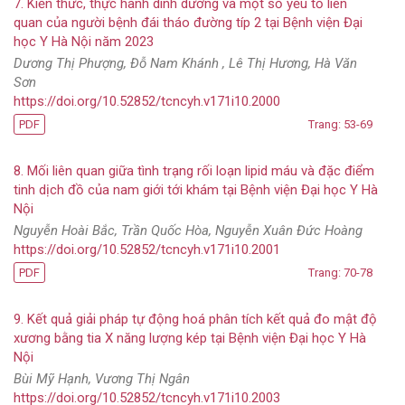
7. Kiến thức, thực hành dinh dưỡng và một số yếu tố liên
quan của người bệnh đái tháo đường típ 2 tại Bệnh viện Đại
học Y Hà Nội năm 2023
Dương Thị Phượng, Đỗ Nam Khánh , Lê Thị Hương, Hà Văn
Sơn
https://doi.org/10.52852/tcncyh.v171i10.2000
PDF
Trang: 53-69
8. Mối liên quan giữa tình trạng rối loạn lipid máu và đặc điểm
tinh dịch đồ của nam giới tới khám tại Bệnh viện Đại học Y Hà
Nội
Nguyễn Hoài Bắc, Trần Quốc Hòa, Nguyễn Xuân Đức Hoàng
https://doi.org/10.52852/tcncyh.v171i10.2001
PDF
Trang: 70-78
9. Kết quả giải pháp tự động hoá phân tích kết quả đo mật độ
xương bằng tia X năng lượng kép tại Bệnh viện Đại học Y Hà
Nội
Bùi Mỹ Hạnh, Vương Thị Ngân
https://doi.org/10.52852/tcncyh.v171i10.2003