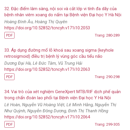
32. Đặc điểm lâm sàng, nội soi và cắt lớp vi tính đa dãy của
bệnh nhân viêm xoang do nấm tại Bệnh viện Đại học Y Hà Nội
Hoàng Đình Âu, Hoàng Thị Quyên
https://doi.org/10.52852/tcncyh.v171i10.2053
PDF
Trang: 280-289
33. Áp dụng đường mổ lỗ khoá sau xoang sigma (keyhole
retrosigmoid) điều trị bệnh lý vùng góc cầu tiểu não
Dương Đại Hà, Lê Đức Tâm, Vũ Trung Hải
https://doi.org/10.52852/tcncyh.v171i10.2063
PDF
Trang: 290-298
34. Vai trò của xét nghiệm GeneXpert MTB/RIF dịch phế quản
trong chẩn đoán lao phổi tại Bệnh viện Đại học Y Hà Nội
Lê Hoàn, Nguyễn Vũ Hoàng Việt, Lê Minh Hằng, Nguyễn Thị
Như Quỳnh, Nguyễn Đông Dương, Đinh Thị Thanh Hồng
https://doi.org/10.52852/tcncyh.v171i10.2064
PDF
Trang: 299-305