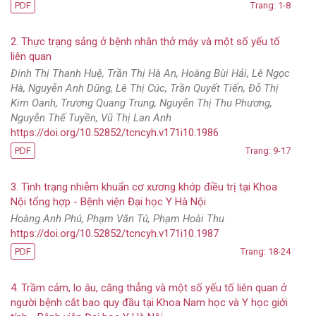
PDF
Trang: 1-8
2. Thực trạng sảng ở bệnh nhân thở máy và một số yếu tố
liên quan
Đinh Thị Thanh Huệ, Trần Thị Hà An, Hoàng Bùi Hải, Lê Ngọc
Hà, Nguyễn Anh Dũng, Lê Thị Cúc, Trần Quyết Tiến, Đỗ Thị
Kim Oanh, Trương Quang Trung, Nguyễn Thị Thu Phương,
Nguyễn Thế Tuyền, Vũ Thị Lan Anh
https://doi.org/10.52852/tcncyh.v171i10.1986
PDF
Trang: 9-17
3. Tình trạng nhiễm khuẩn cơ xương khớp điều trị tại Khoa
Nội tổng hợp - Bệnh viện Đại học Y Hà Nội
Hoàng Anh Phú, Phạm Văn Tú, Phạm Hoài Thu
https://doi.org/10.52852/tcncyh.v171i10.1987
PDF
Trang: 18-24
4. Trầm cảm, lo âu, căng thẳng và một số yếu tố liên quan ở
người bệnh cắt bao quy đầu tại Khoa Nam học và Y học giới