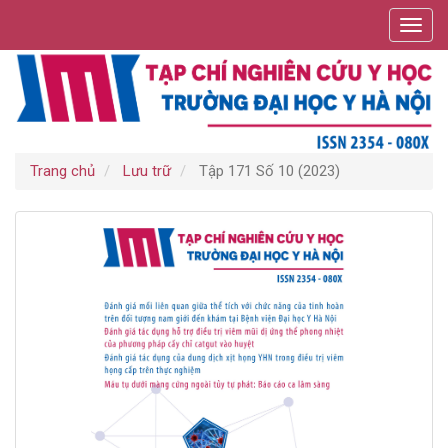
Điều
Toggl
hướng
navig
chính
Nội
dung
chính
Thanh
bên
Trang chủ
Lưu trữ
Tập 171 Số 10 (2023)