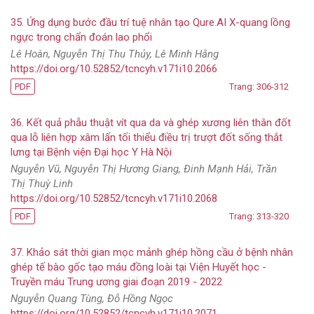
35. Ứng dụng bước đầu trí tuệ nhân tạo Qure.AI X-quang lồng
ngực trong chẩn đoán lao phổi
Lê Hoàn, Nguyễn Thị Thu Thủy, Lê Minh Hằng
https://doi.org/10.52852/tcncyh.v171i10.2066
PDF
Trang: 306-312
36. Kết quả phẫu thuật vít qua da và ghép xương liên thân đốt
qua lỗ liên hợp xâm lấn tối thiểu điều trị trượt đốt sống thắt
lưng tại Bệnh viện Đại học Y Hà Nội
Nguyễn Vũ, Nguyễn Thị Hương Giang, Đinh Mạnh Hải, Trần
Thị Thuỳ Linh
https://doi.org/10.52852/tcncyh.v171i10.2068
PDF
Trang: 313-320
37. Khảo sát thời gian mọc mảnh ghép hồng cầu ở bệnh nhân
ghép tế bào gốc tạo máu đồng loài tại Viện Huyết học -
Truyền máu Trung ương giai đoạn 2019 - 2022
Nguyễn Quang Tùng, Đỗ Hồng Ngọc
https://doi.org/10.52852/tcncyh.v171i10.2071