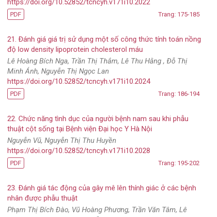
https://doi.org/10.52852/tcncyh.v171i10.2022
PDF
Trang: 175-185
21. Đánh giá giá trị sử dụng một số công thức tính toán nồng
độ low density lipoprotein cholesterol máu
Lê Hoàng Bích Nga, Trần Thị Thắm, Lê Thu Hằng , Đỗ Thị
Minh Ánh, Nguyễn Thị Ngọc Lan
https://doi.org/10.52852/tcncyh.v171i10.2024
PDF
Trang: 186-194
22. Chức năng tình dục của người bệnh nam sau khi phẫu
thuật cột sống tại Bệnh viện Đại học Y Hà Nội
Nguyễn Vũ, Nguyễn Thị Thu Huyền
https://doi.org/10.52852/tcncyh.v171i10.2028
PDF
Trang: 195-202
23. Đánh giá tác động của gây mê lên thính giác ở các bệnh
nhân được phẫu thuật
Phạm Thị Bích Đào, Vũ Hoàng Phương, Trần Văn Tâm, Lê