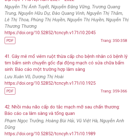
Nguyễn Thị Ánh Tuyết, Nguyễn Đăng Vững, Trương Quang
Trung, Nguyễn Hữu Dự, Đào Quang Vinh, Nguyễn Thị Thắm,
Lê Thị Thoa, Phùng Thị Huyền, Nguyễn Thị Huyền, Nguyễn Thị
Thương Thương
https://doi.org/10.52852/tcncyh.v171i10.2045
PDF
Trang: 350-358
41. Gây mê mổ viêm ruột thừa cấp cho bệnh nhân có bệnh lý
tim bẩm sinh chuyển gốc đại động mạch có sửa chữa bẩm
sinh: Báo cáo một trường hợp lâm sàng
Lưu Xuân Võ, Dương Thị Hoài
https://doi.org/10.52852/tcncyh.v171i10.1925
PDF
Trang: 359-366
42. Nhồi máu não cấp do tắc mạch mỡ sau chấn thương:
Báo cáo ca lâm sàng và tổng quan
Phạm Ngọc Trưởng, Hoàng Bùi Hải, Vũ Việt Hà, Nguyễn Anh
Dũng
https://doi.org/10.52852/tcncyh.v171i10.1989