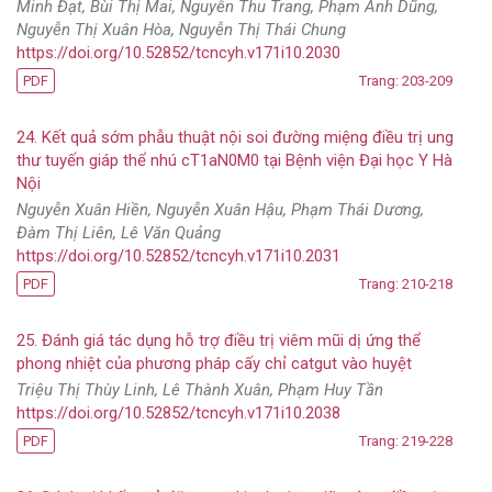
Minh Đạt, Bùi Thị Mai, Nguyễn Thu Trang, Phạm Anh Dũng,
Nguyễn Thị Xuân Hòa, Nguyễn Thị Thái Chung
https://doi.org/10.52852/tcncyh.v171i10.2030
PDF
Trang: 203-209
24. Kết quả sớm phẫu thuật nội soi đường miệng điều trị ung
thư tuyến giáp thể nhú cT1aN0M0 tại Bệnh viện Đại học Y Hà
Nội
Nguyễn Xuân Hiền, Nguyễn Xuân Hậu, Phạm Thái Dương,
Đàm Thị Liên, Lê Văn Quảng
https://doi.org/10.52852/tcncyh.v171i10.2031
PDF
Trang: 210-218
25. Đánh giá tác dụng hỗ trợ điều trị viêm mũi dị ứng thể
phong nhiệt của phương pháp cấy chỉ catgut vào huyệt
Triệu Thị Thùy Linh, Lê Thành Xuân, Phạm Huy Tần
https://doi.org/10.52852/tcncyh.v171i10.2038
PDF
Trang: 219-228